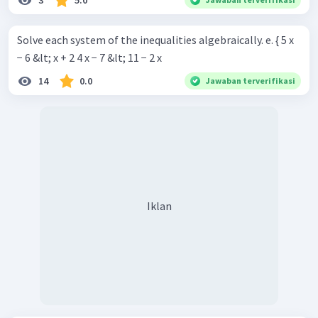
Solve each system of the inequalities algebraically. e. { 5 x
− 6 &lt; x + 2 4 x − 7 &lt; 11 − 2 x ​
14
0.0
Jawaban terverifikasi
Iklan