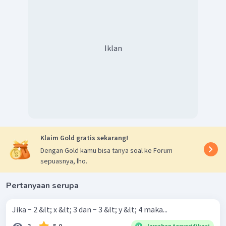
pertidaksamaan
adalah
.
Iklan
Klaim Gold gratis sekarang!
Dengan Gold kamu bisa tanya soal ke Forum
sepuasnya, lho.
Pertanyaan serupa
Jika − 2 &lt; x &lt; 3 dan − 3 &lt; y &lt; 4 maka...
3
5.0
Jawaban terverifikasi