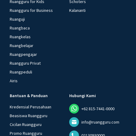
Ruangguru for Kids
Schoters
Ruangguru for Business
Kalananti
Ruanguji
Ruangbaca
Ruangkelas
Ruangbelajar
Ruangpengajar
Ruangguru Privat
Ruangpeduli
Airis
Bantuan & Panduan
Hubungi Kami
Kredensial Perusahaan
+62 815-7441-0000
Beasiswa Ruangguru
info@ruangguru.com
Cicilan Ruangguru
Promo Ruangguru
02130930000