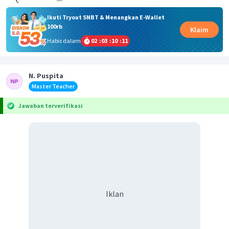
Ikuti Tryout SNBT & Menangkan E-Wallet
100rb
Klaim
Habis dalam
02
:
03
:
10
:
11
N. Puspita
Master Teacher
Jawaban terverifikasi
Iklan