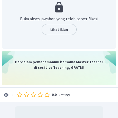
Penyelesaian dari pertidaksamaan
sebagai berikut.
Buka akses jawaban yang telah terverifikasi
Lihat Iklan
Irisan dari penyelesaian pertidaksamaan
dan
adalah penyelesaian dari pasangan pertidaksamaan
. Hasil irisannya sebagai berikut.
Perdalam pemahamanmu bersama Master Teacher
di sesi Live Teaching, GRATIS!
dengan garis bilangan:
0.0
1
(
0 rating
)
Himpunan penyelesaiannya adalah daerah yang diarsir.
Dengan demikian, nilai-nilai
yang memenuhi pasangan