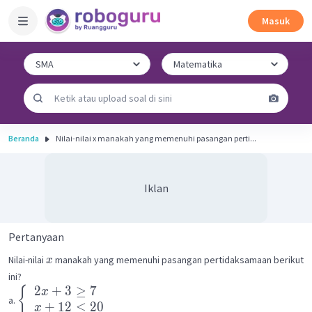
Masuk
Beranda
Nilai-nilai x manakah yang memenuhi pasangan perti...
Iklan
Pertanyaan
Nilai-nilai
manakah yang memenuhi pasangan pertidaksamaan berikut
x
ini?
2
+
3
≥
7
{
x
a.
+
12
≤
20
x