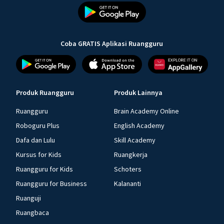
Coba GRATIS Aplikasi Ruangguru
Produk Ruangguru
Produk Lainnya
Ruangguru
Brain Academy Online
Roboguru Plus
English Academy
Dafa dan Lulu
Skill Academy
Kursus for Kids
Ruangkerja
Ruangguru for Kids
Schoters
Ruangguru for Business
Kalananti
Ruanguji
Ruangbaca