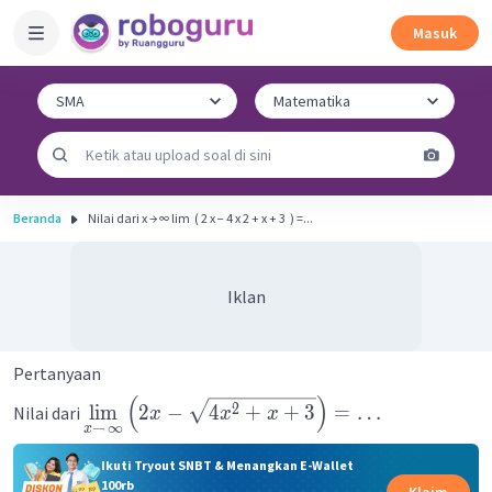
Masuk
Beranda
Nilai dari x → ∞ lim ​ ( 2 x − 4 x 2 + x + 3 ​ ) =...
Iklan
Pertanyaan
(
)
2
lim
2
−
4
+
+
3
=
…
Nilai dari
x
x
x
→
∞
x
Ikuti Tryout SNBT & Menangkan E-Wallet
100rb