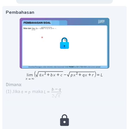
Pembahasan
Dimana:
(1) Jika
maka
(2) JIka
maka
(3) Jika
maka
(
2
lim
2
−
4
+
+
3
=
lim
(
2
(
)
x
x
x
→
∞
→
∞
x
x