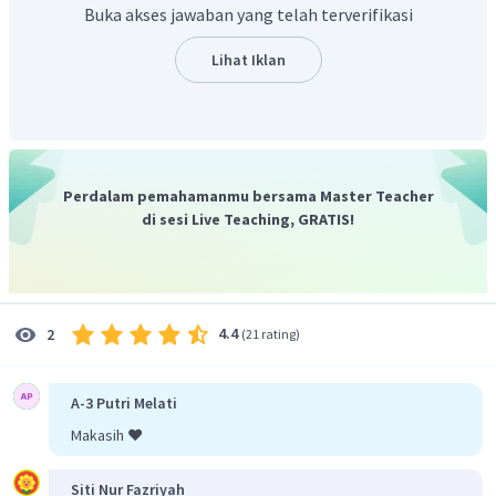
(
2
=
lim
4
x
Buka akses jawaban yang telah terverifikasi
→
∞
x
Lihat Iklan
Karena pada soal diatas memenuhi sifat limit tersebut,
maka akan digunakan rumus pertama.
Perdalam pemahamanmu bersama Master Teacher
di sesi Live Teaching, GRATIS!
Dengan demikian, hasil dari
adalah
4.4
2
(
21 rating
)
.
A-3 Putri Melati
Makasih ❤️
Siti Nur Fazriyah