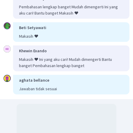
Pembahasan lengkap banget Mudah dimengerti Ini yang
aku cari! Bantu banget Makasih ❤️
Beti Setyawati
Makasih ❤️
Khewin Exando
Makasih ❤️ Ini yang aku cari! Mudah dimengerti Bantu
banget Pembahasan lengkap banget
aghata bellance
Jawaban tidak sesuai