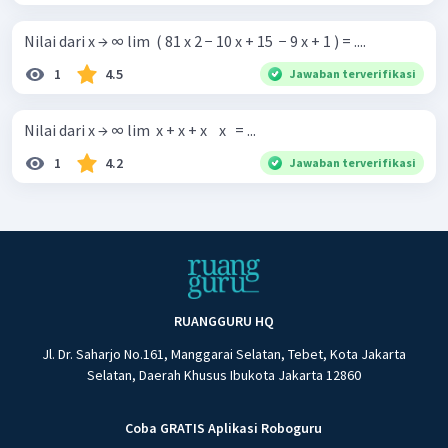
Nilai dari x → ∞ lim ​ ( 81 x 2 − 10 x + 15 ​ − 9 x + 1 ) = ....
1
4.5
Jawaban terverifikasi
Nilai dari x → ∞ lim ​ x + x + x ​ ​ ​ x ​ ​ = ...
1
4.2
Jawaban terverifikasi
RUANGGURU HQ
Jl. Dr. Saharjo No.161, Manggarai Selatan, Tebet, Kota Jakarta
Selatan, Daerah Khusus Ibukota Jakarta 12860
Coba GRATIS Aplikasi Roboguru