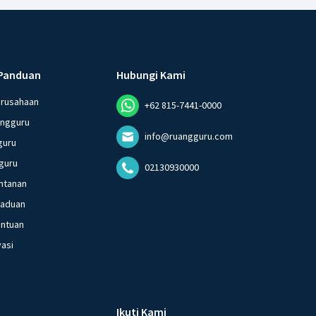
Panduan
Hubungi Kami
erusahaan
+62 815-7441-0000
angguru
info@ruangguru.com
guru
guru
02130930000
ntanan
gaduan
entuan
vasi
Ikuti Kami