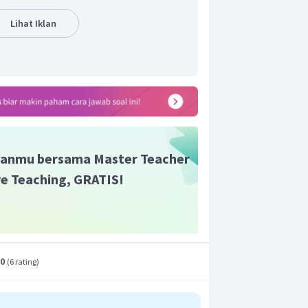
Lihat Iklan
anmu bersama Master Teacher
ive Teaching, GRATIS!
.0
(
6 rating
)