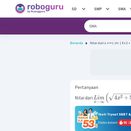
SD
SMP
SMA
Beranda
Nilai dari x → ∞ L im ​ ( 4 x 2 + 5 
Pertanyaan
(
2
4
+
Nilai dari
L
im
x
→
∞
x
Ikuti Tryout SNBT 
Habis dalam
01
:
1