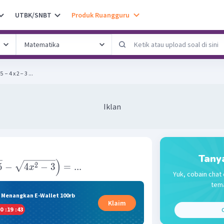
UTBK/SNBT
Produk Ruangguru
​ − 4 x 2 − 3 ...
Iklan
Tany
)
2
5
−
4
−
3
=
...
x
Yuk, cobain chat 
tema
& Menangkan E-Wallet 100rb
Klaim
0
:
19
:
42
C