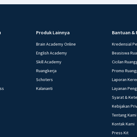
u
Produk Lainnya
Bantuan & 
Brain Academy Online
Kredensial P
English Academy
Beasiswa Ru
Skill Academy
Cicilan Ruang
Ruangkerja
Promo Ruang
Schoters
Laporan Kere
ess
Kalananti
Layanan Pen
Syarat & Ket
Kebijakan Pri
Tentang Kami
Kontak Kami
Press Kit