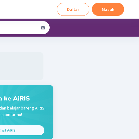
Daftar
Masuk
a ke AiRIS
dan belajar bareng AiRIS,
n pintarmu!
hat AiRIS