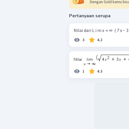
Dengan Gold kamu bisa
Pertanyaan serupa
Nilai dari L i m x → ∞ ​ ( 7 x − 3 ​
3
4.2
1
4.3