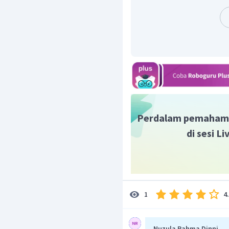
Perdalam pemaham
di sesi L
4
1
Nuzula Rahma Dinni