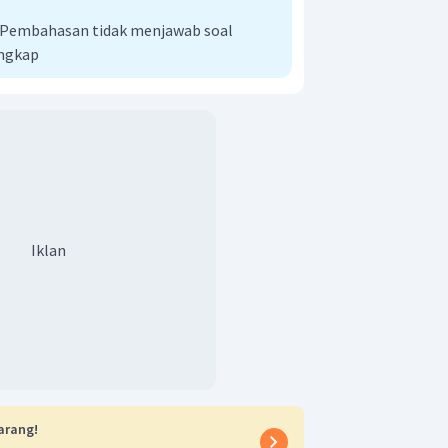
i Pembahasan tidak menjawab soal
engkap
Iklan
arang!