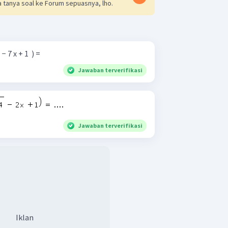
 tanya soal ke Forum sepuasnya, lho.
 − 7 x + 1 ​ ) =
Jawaban terverifikasi
Jawaban terverifikasi
Iklan