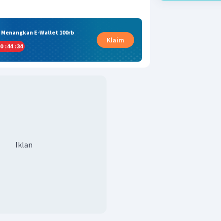
& Menangkan E-Wallet 100rb
Klaim
0
:
44
:
34
Iklan