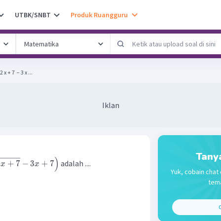
UTBK/SNBT
Produk Ruangguru
x + 7 ​ − 3 x ...
Iklan
Tany
)
adalah ....
2
+
7
−
3
+
7
x
x
Yuk, cobain chat 
tema
C