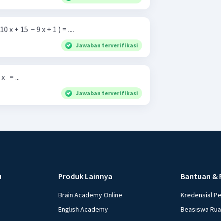
0 x + 15 ​ − 9 x + 1 ) = ....
Jawaban terverifikasi
​ ​ = ...
Jawaban terverifikasi
u
Produk Lainnya
Bantuan & 
Brain Academy Online
Kredensial P
English Academy
Beasiswa Ru