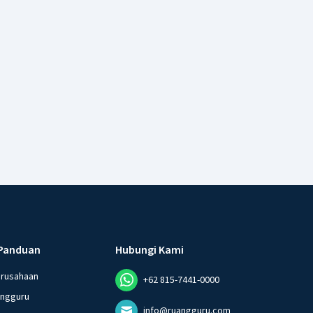
Panduan
Hubungi Kami
erusahaan
+62 815-7441-0000
angguru
info@ruangguru.com