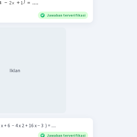
Jawaban terverifikasi
Iklan
+ 6 ​ − 4 x 2 + 16 x − 3 ​ ) = .....
Jawaban terverifikasi