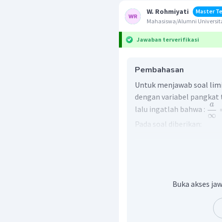
W. Rohmiyati
Master T
Mahasiswa/Alumni Universi
Jawaban terverifikasi
Pembahasan
Untuk menjawab soal limi
dengan variabel pangkat t
a
lalu ingatlah bahwa :
∞
Pada soal diberikan:
2
lim
9
−
(
x
→
∞
x
2
=
lim
9
−
1
x
→
∞
x
2
=
lim
9
−
1
x
→
∞
x
2
(
9
−
12
+
7
)
x
x
=
lim
→
∞
x
2
9
−
12
+
7
x
x
2
(
9
−
12
+
7
)
x
x
=
lim
→
∞
Buka akses jaw
x
2
9
−
12
x
x
2
9
−
12
+
7
−
=
lim
x
x
→
∞
x
2
9
−
12
+
x
x
30
−
=
lim
x
→
∞
x
2
9
−
12
+
7
x
x
30
−
x