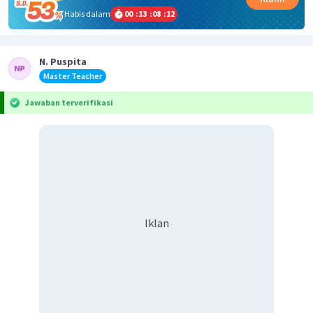
Habis dalam
00
:
13
:
08
:
12
N. Puspita
Master Teacher
Jawaban terverifikasi
Iklan