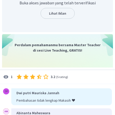
Buka akses jawaban yang telah terverifikasi
Nilai:
dan
sehingga diperoleh
,
Kesimpulan:
Lihat Iklan
Jadiii, Nilai dari
.
Perdalam pemahamanmu bersama Master Teacher
di sesi Live Teaching, GRATIS!
3.2
1
(
5 rating
)
DP
Dwi putri Mauriska Jannah
Pembahasan tidak lengkap Makasih ❤️
Abinanta Maheswara