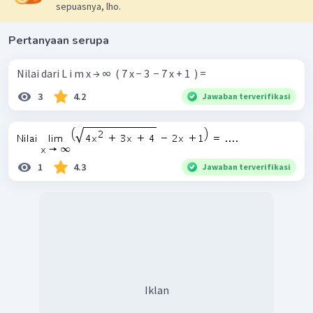
sepuasnya, lho.
Pertanyaan serupa
Nilai dari L i m x → ∞ ​ ( 7 x − 3 ​ − 7 x + 1 ​ ) =
3
4.2
Jawaban terverifikasi
1
4.3
Jawaban terverifikasi
Iklan