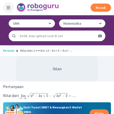
Masuk
Beranda
Nilai dari: x → ∞ lim ​ x 2 − 4 x + 5 ​ − 4 x 2 − ...
Iklan
Pertanyaan
Nilai dari:
2
2
lim
x
−
4
x
+
5
−
4
x
−
2
=
....
x
→
∞
Ikuti Tryout SNBT & Menangkan E-Wallet
100rb
Klaim