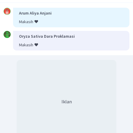
Arum Aliya Anjani
Makasih ❤️
Sehingga hasil
.
Oleh karena itu, jawaban yang benar adalah A.
Oryza Sativa Dara Proklamasi
Makasih ❤️
Iklan