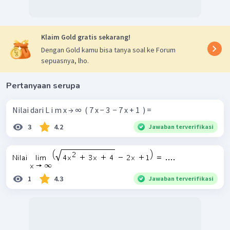
Klaim Gold gratis sekarang!
Dengan Gold kamu bisa tanya soal ke Forum
sepuasnya, lho.
Pertanyaan serupa
Nilai dari L i m x → ∞ ​ ( 7 x − 3 ​ − 7 x + 1 ​ ) =
3
4.2
Jawaban terverifikasi
1
4.3
Jawaban terverifikasi