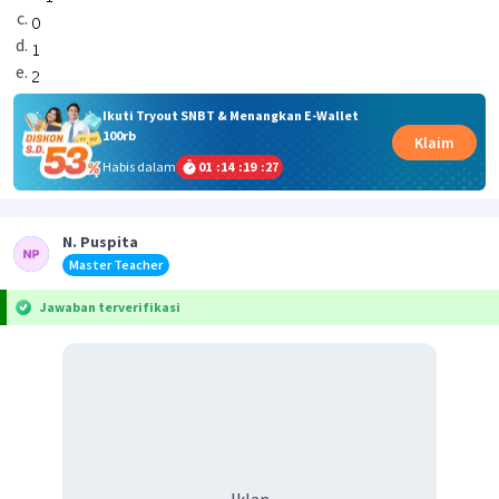
Ikuti Tryout SNBT & Menangkan E-Wallet
100rb
Klaim
Habis dalam
01
:
14
:
19
:
27
N. Puspita
Master Teacher
Jawaban terverifikasi