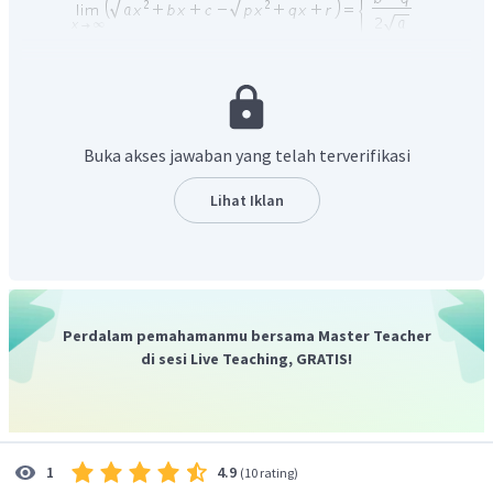
Diperoleh
apabila
, diperoleh
untuk
,
dan
untuk
.
Pertama ubahlah bentuk limit pada soal, supaya
Buka akses jawaban yang telah terverifikasi
mempunyai bentuk selisih akar kuadrat seperti bentuk di
atas:
Lihat Iklan
Perdalam pemahamanmu bersama Master Teacher
di sesi Live Teaching, GRATIS!
dimana
,
, dan
. Oleh karena
maka:
4.9
1
(
10 rating
)