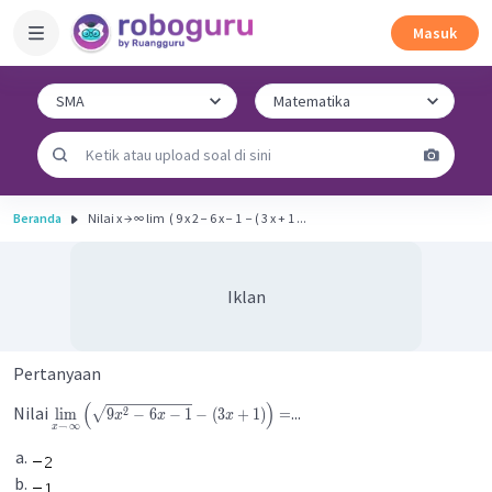
Masuk
Beranda
Nilai x → ∞ lim ​ ( 9 x 2 − 6 x − 1 ​ − ( 3 x + 1 ...
Iklan
Pertanyaan
(
)
Nilai
...
2
lim
9
−
6
−
1
−
(
3
+
1
)
=
x
x
x
→
∞
x