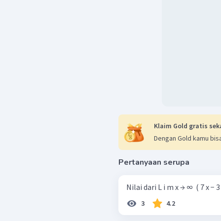
Klaim Gold gratis sek
Dengan Gold kamu bisa
Pertanyaan serupa
Nilai dari L i m x → ∞ ​ ( 7 x − 3 ​
3
4.2