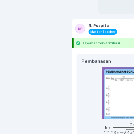
N. Puspita
Master Teacher
Jawaban terverifikasi
Pembahasan