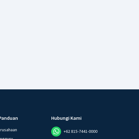
Panduan
Hubungi Kami
erusahaan
+62 815-7441-0000
angguru