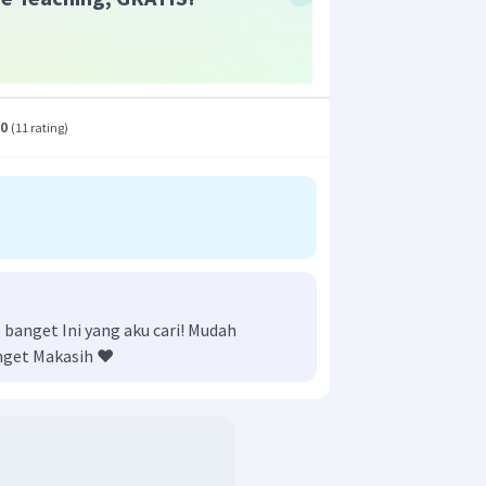
.0
(
11 rating
)
anget Ini yang aku cari! Mudah