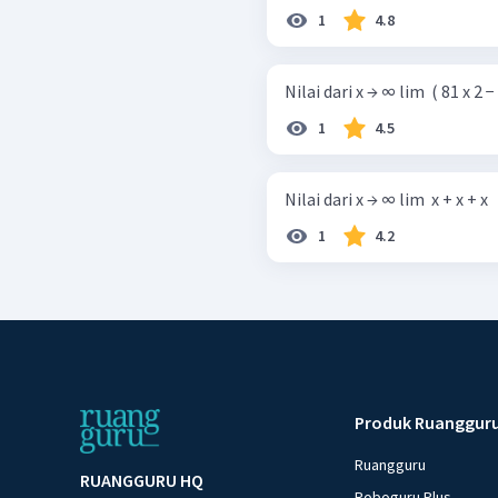
1
4.8
Nilai dari x → ∞ lim ​ ( 81 x 2 − 1
1
4.5
Nilai dari x → ∞ lim ​ x + x + x ​ ​ ​ x 
1
4.2
Produk Ruanggur
Ruangguru
RUANGGURU HQ
Roboguru Plus