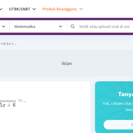
UTBK/SNBT
Produk Ruangguru
 6 ​ 2 x ​ = ...
Iklan
Tany
=
...
Yuk, cobain chat 
5
+
6
x
tema
C