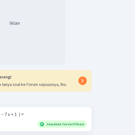
Iklan
arang!
 tanya soal ke Forum sepuasnya, lho.
 − 7 x + 1 ​ ) =
Jawaban terverifikasi