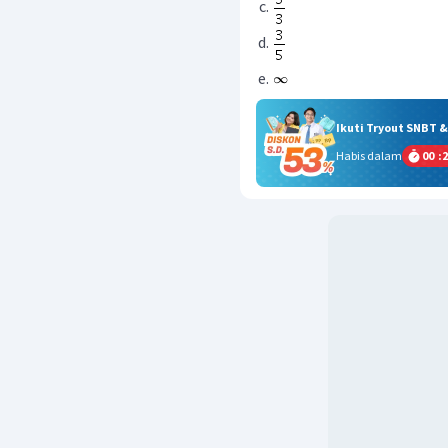
Ikuti Tryout SNBT 
Habis dalam
00
:
2