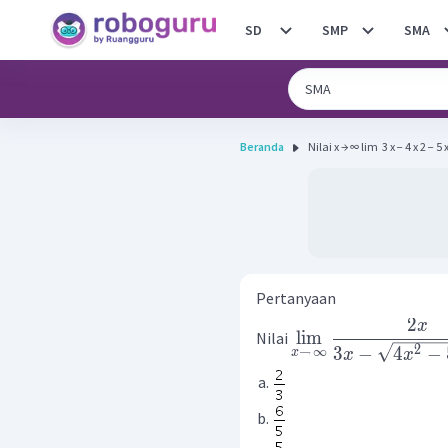
SD
SMP
SMA
Beranda
Nilai x → ∞ lim ​ 3 x − 4 x 2 − 5 x +
Pertanyaan
2
x
lim
Nilai
2
3
−
4
−
→
∞
x
x
x