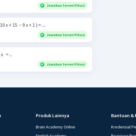
Jawaban terverifikasi
0 x + 15 ​ − 9 x + 1 ) = ....
Jawaban terverifikasi
​ ​ = ...
Jawaban terverifikasi
u
Produk Lainnya
Bantuan & 
Brain Academy Online
Kredensial P
English Academy
Beasiswa Ru