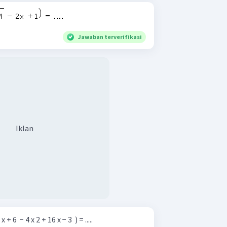
Jawaban terverifikasi
Iklan
+ 6 ​ − 4 x 2 + 16 x − 3 ​ ) = .....