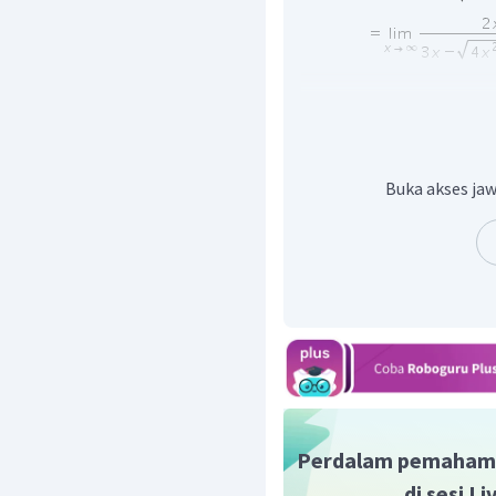
Buka akses jaw
Oleh karena itu, jawaba
Perdalam pemaham
di sesi L