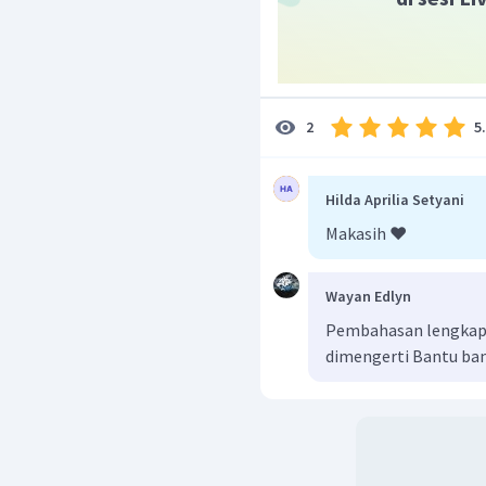
5
2
Hilda Aprilia Setyani
Makasih ❤️
Wayan Edlyn
Pembahasan lengkap b