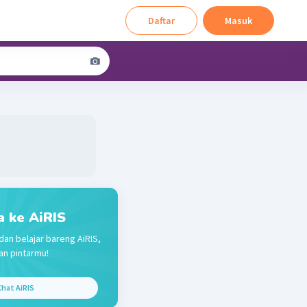
Daftar
Masuk
a ke AiRIS
dan belajar bareng AiRIS,
n pintarmu!
hat AiRIS