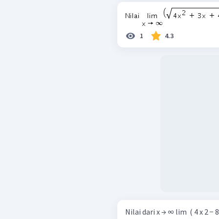
1
4.3
Nilai dari x → ∞ lim ​ ( 4 x 2 − 8 x 