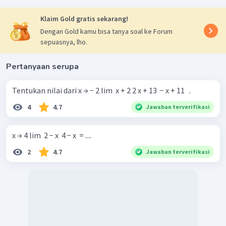
Klaim Gold gratis sekarang!
Dengan Gold kamu bisa tanya soal ke Forum
sepuasnya, lho.
Pertanyaan serupa
Tentukan nilai dari x → − 2 lim ​ x + 2 2 x + 13 ​ − x + 11 ​ ​ .
4
4.7
Jawaban terverifikasi
x → 4 lim ​ 2 − x ​ 4 − x ​ = ....
2
4.7
Jawaban terverifikasi