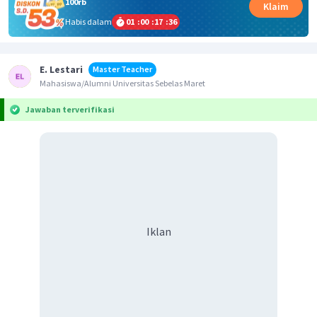
100rb
Klaim
Habis dalam
01
:
00
:
17
:
36
E. Lestari
Master Teacher
Mahasiswa/Alumni Universitas Sebelas Maret
Jawaban terverifikasi
Iklan