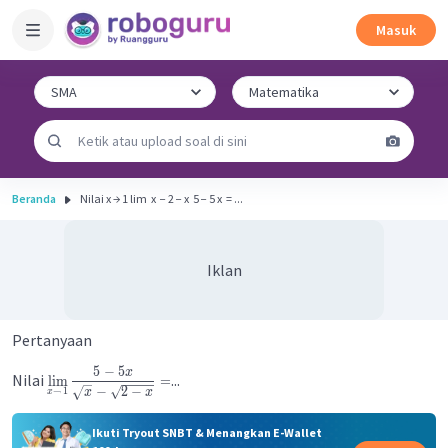
Masuk
Beranda
Nilai x → 1 lim ​ x ​ − 2 − x ​ 5 − 5 x ​ = ...
Iklan
Pertanyaan
5
−
5
x
Nilai
...
lim
=
−
2
−
→
1
x
x
x
Ikuti Tryout SNBT & Menangkan E-Wallet