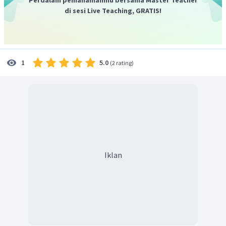
di sesi Live Teaching, GRATIS!
5.0
1
(
2 rating
)
Dengan demikian nilai dari
.
Iklan