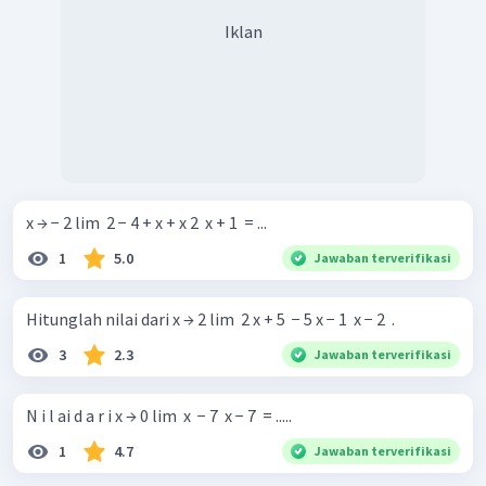
Iklan
x → − 2 lim ​ 2 − 4 + x + x 2 ​ x + 1 ​ = ...
1
5.0
Jawaban terverifikasi
Hitunglah nilai dari x → 2 lim ​ 2 x + 5 ​ − 5 x − 1 ​ x − 2 ​ .
3
2.3
Jawaban terverifikasi
N i l ai d a r i x → 0 lim ​ x ​ − 7 ​ x − 7 ​ = .....
1
4.7
Jawaban terverifikasi