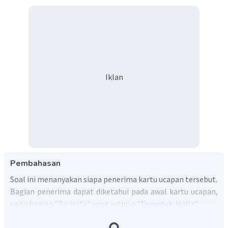
Iklan
Pembahasan
Soal ini menanyakan siapa penerima kartu ucapan tersebut.
Bagian penerima dapat diketahui pada awal kartu ucapan,
yaitu bagian "
To: Hafiz
" yang artinya "Teruntuk: Hafiz".
Jadi, jawaban yang tepat adalah "
The adressee is Hafiz."