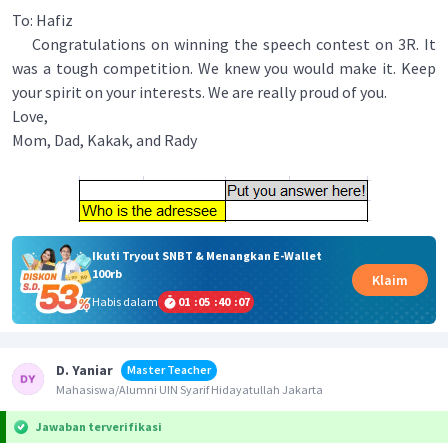
To: Hafiz
Congratulations on winning the speech contest on 3R. It
was a tough competition. We knew you would make it. Keep
your spirit on your interests. We are really proud of you.
Love,
Mom, Dad, Kakak, and Rady
Ikuti Tryout SNBT & Menangkan E-Wallet
100rb
Klaim
Habis dalam
01
:
05
:
40
:
07
D. Yaniar
Master Teacher
Mahasiswa/Alumni UIN Syarif Hidayatullah Jakarta
Jawaban terverifikasi