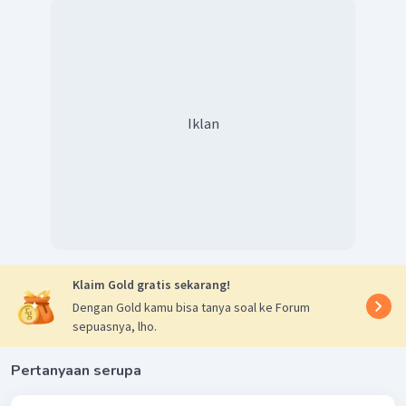
Iklan
Klaim Gold gratis sekarang!
Dengan Gold kamu bisa tanya soal ke Forum
sepuasnya, lho.
Pertanyaan serupa