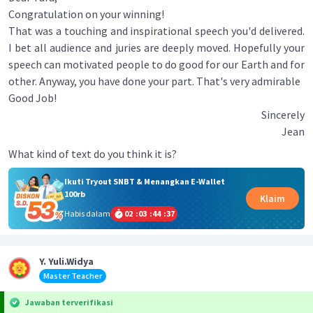
Congratulation on your winning!
That was a touching and inspirational speech you'd delivered.
I bet all audience and juries are deeply moved. Hopefully your
speech can motivated people to do good for our Earth and for
other. Anyway, you have done your part. That's very admirable
Good Job!
Sincerely
Jean
What kind of text do you think it is?
Ikuti Tryout SNBT & Menangkan E-Wallet
100rb
Klaim
Habis dalam
02
:
03
:
44
:
36
Y. Yuli.Widya
Master Teacher
Jawaban terverifikasi