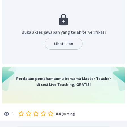
adalah teks singkat berupa pesan yang terdiri dari doa dan
harapan maupun ucapan selamat kepada seseorang yang
sedang merayakan suatu acara atau sedang mengalami
suatu kejadian/mencapai keberhasilan.
Struktur teks/
Generic Structure
greeting card
terdiri dari:
Buka akses jawaban yang telah terverifikasi
receiver
(penerima)
Lihat Iklan
content
(isi)
sender
(pengirim).
Jadi, jawaban yang benar adalah
It is a greeting card.
Perdalam pemahamanmu bersama Master Teacher
di sesi Live Teaching, GRATIS!
0.0
1
(
0 rating
)