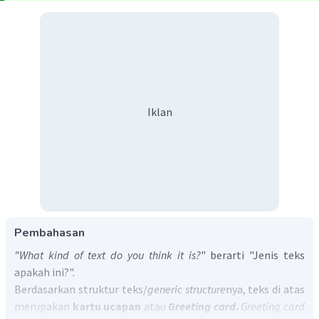
Iklan
Pembahasan
"What kind of text do you think it is?
" berarti "Jenis teks
apakah ini?".
Berdasarkan struktur teks/
generic structure
nya, teks di atas
merupakan
kartu ucapan
atau
Greeting card
.
Greeting card