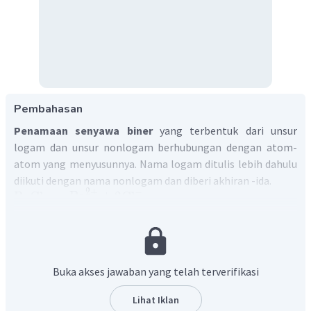
Pembahasan
Penamaan senyawa biner
yang terbentuk dari unsur
logam dan unsur nonlogam berhubungan dengan atom-
atom yang menyusunnya. Nama logam ditulis lebih dahulu
diikuti dengan nama nonlogam dan diberi akhiran -ida.
−
2
+
BaCl
→
Ba
+
2
Cl
2
BaCl
terdiri dari ion barium dan ion klorida.
2
BaCl
Dengan demikian, nama senyawa
adalah barium
2
klorida.
Jadi, jawaban yang tepat adalah C.
Buka akses jawaban yang telah terverifikasi
Lihat Iklan