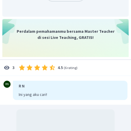
Perdalam pemahamanmu bersama Master Teacher
di sesi Live Teaching, GRATIS!
4.5
3
(
6 rating
)
RN
R N
Ini yang aku cari!