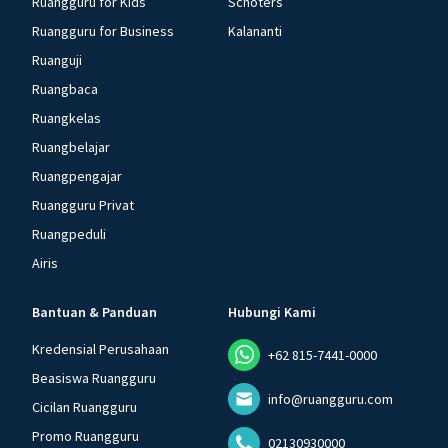
Ruangguru for Kids
Schoters
Ruangguru for Business
Kalananti
Ruanguji
Ruangbaca
Ruangkelas
Ruangbelajar
Ruangpengajar
Ruangguru Privat
Ruangpeduli
Airis
Bantuan & Panduan
Hubungi Kami
Kredensial Perusahaan
+62 815-7441-0000
Beasiswa Ruangguru
info@ruangguru.com
Cicilan Ruangguru
Promo Ruangguru
02130930000