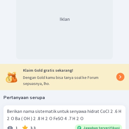
Iklan
Klaim Gold gratis sekarang!
Dengan Gold kamu bisa tanya soal ke Forum
sepuasnya, lho.
Pertanyaan serupa
Berikan nama sistematik untuk senyawa hidrat CoCl 2 ​ .6 H
2 ​ O Ba ( OH ) 2 ​ .8 H 2 ​ O FeSO 4 ​ .7 H 2 ​ O
1
3.3
Jawaban terverifikasi