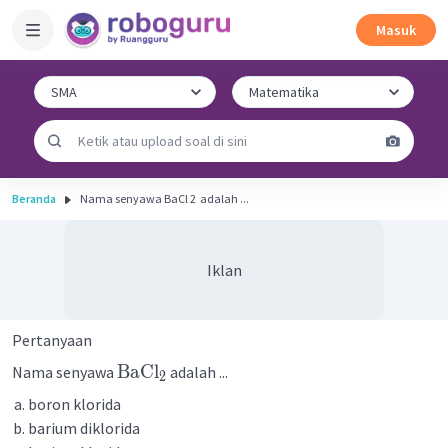
Masuk
Beranda
Nama senyawa BaCl 2 ​ adalah ...
Iklan
Pertanyaan
BaCl
Nama senyawa
adalah ...
2
boron klorida
barium diklorida