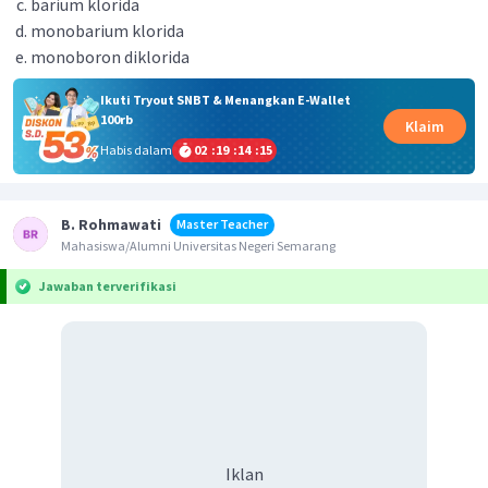
barium klorida
monobarium klorida
monoboron diklorida
Ikuti Tryout SNBT & Menangkan E-Wallet
100rb
Klaim
Habis dalam
02
:
19
:
14
:
15
B. Rohmawati
Master Teacher
Mahasiswa/Alumni Universitas Negeri Semarang
Jawaban terverifikasi
Iklan