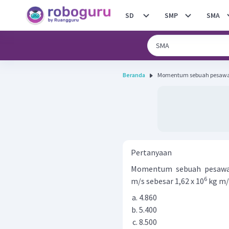
SD
SMP
SMA
Beranda
Momentum sebuah pesawat 
Pertanyaan
Momentum sebuah pesawat
6
m/s sebesar 1,62 x 10
kg m/s
4.860
5.400
8.500