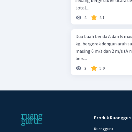
sedang bergerak ke utara 
total...
4
4.1
Dua buah benda A dan B ma
kg, bergerak dengan arah sa
masing 6 m/s dan 2 m/s (A 
bers...
2
5.0
Produk Ruanggur
Ruangguru