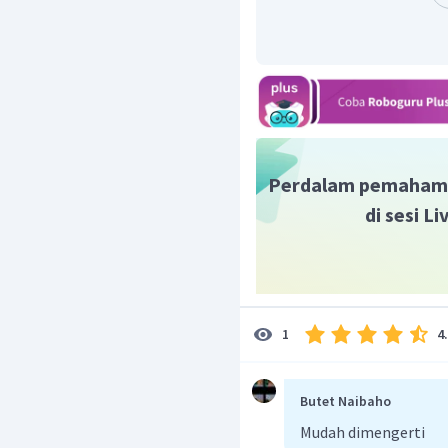
=
300
=
5400
kg
Oleh karena itu jawaban
Perdalam pemaham
di sesi L
4
1
Butet Naibaho
Mudah dimengerti