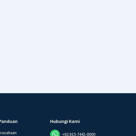
Panduan
Hubungi Kami
erusahaan
+62 815-7441-0000