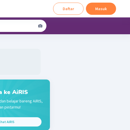
Daftar
Masuk
a ke AiRIS
dan belajar bareng AiRIS,
n pintarmu!
hat AiRIS