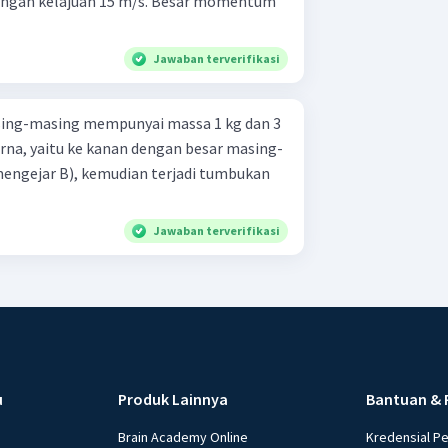
dengan kelajuan 15 m/s. Besar momentum
Jawaban terverifikasi
sing-masing mempunyai massa 1 kg dan 3
rna, yaitu ke kanan dengan besar masing-
mengejar B), kemudian terjadi tumbukan
Jawaban terverifikasi
u
Produk Lainnya
Bantuan & 
Brain Academy Online
Kredensial P