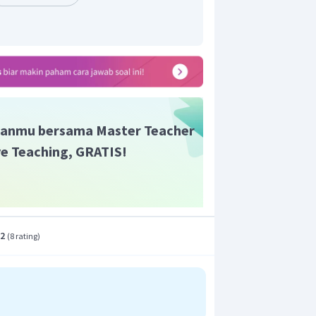
 yang sesuai adalah E.
anmu bersama Master Teacher
ive Teaching, GRATIS!
.2
(
8 rating
)