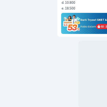
10.800
18.500
Ikuti Tryout SNBT 
Habis dalam
02
:
2