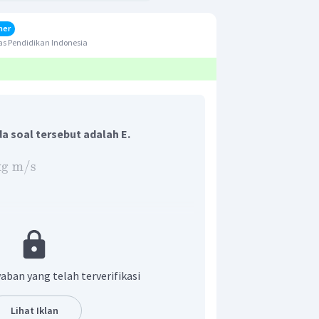
her
s Pendidikan Indonesia
 soal tersebut adalah E.
kg
m
/
s
erkalian antara massa dengan
mikian massa dirumuskan dengan
aban yang telah terverifikasi
Lihat Iklan