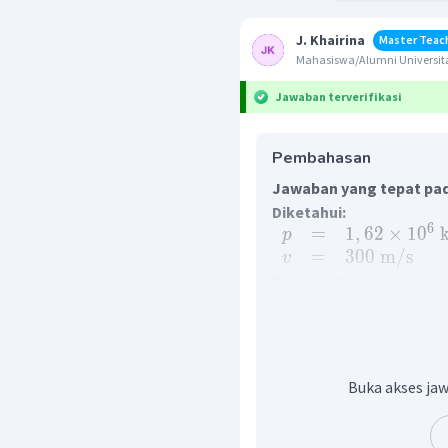
J. Khairina
Master Teac
Mahasiswa/Alumni Universita
Jawaban terverifikasi
Pembahasan
Jawaban yang tepat pada
Diketahui:
6
=
1
,
62
×
1
0
p
=
300
m
/
s
v
Ditanya: Massa
Jawab:
Momentum adalah p
kecepatan Dengan de
persamaan:
Buka akses jaw
=
p
m
v
p
=
m
v
6
1
,
62
×
1
0