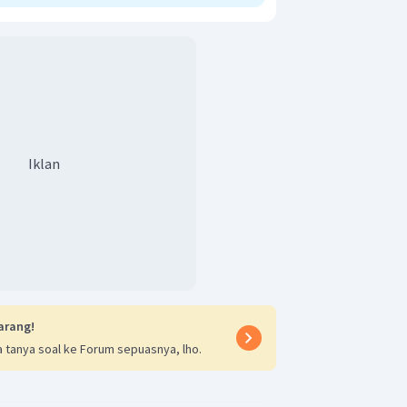
Iklan
arang!
 tanya soal ke Forum sepuasnya, lho.