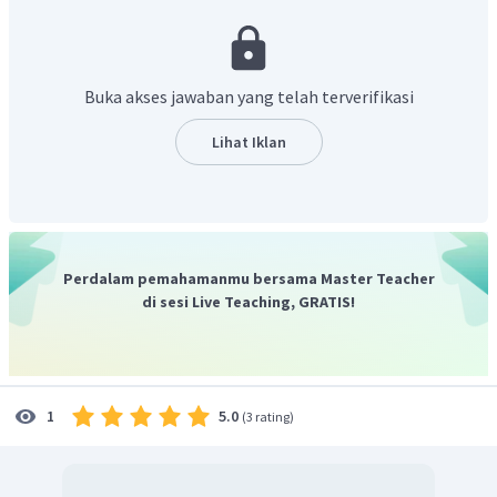
mengakibatkan gedung (harta tetap) bertambah, jadi kas
(-) Rp12.000.000,00 dan gedung (+) Rp 12.000.000,00.
Jadi, jawaban yang tepat adalah piihan A.
Buka akses jawaban yang telah terverifikasi
Lihat Iklan
Perdalam pemahamanmu bersama Master Teacher
di sesi Live Teaching, GRATIS!
5.0
1
(
3 rating
)