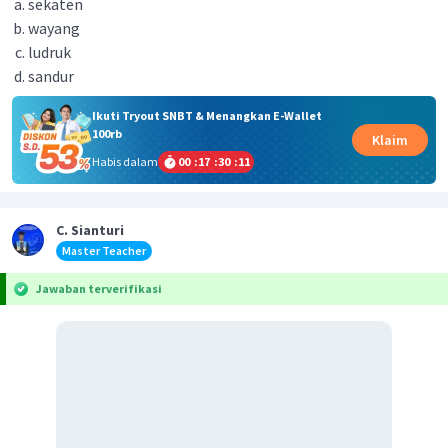
sekaten
wayang
ludruk
sandur
Ikuti Tryout SNBT & Menangkan E-Wallet
100rb
Klaim
Habis dalam
00
:
17
:
30
:
11
C. Sianturi
Master Teacher
Jawaban terverifikasi