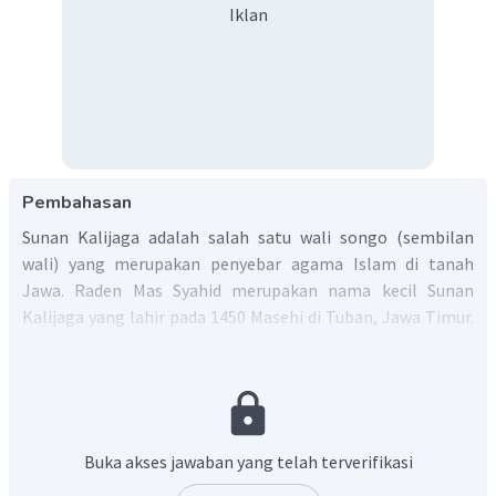
Iklan
Pembahasan
Sunan Kalijaga adalah salah satu wali songo (sembilan
wali) yang merupakan penyebar agama Islam di tanah
Jawa. Raden Mas Syahid merupakan nama kecil Sunan
Kalijaga yang lahir pada 1450 Masehi di Tuban, Jawa Timur.
Ia merupakan putra seorang bupati Tuban bernama
Tumenggung Wilatikta.
Sunan Kalijaga adalah murid dari Sunan Bonang. Dalam
menyebarkan agama Islam, cara pendekatan yang
dilakukan Sunan Kalijaga dengan memakai sarana kesenian
Buka akses jawaban yang telah terverifikasi
dan kebudayaan. Salah satu media dakwah yang digunakan