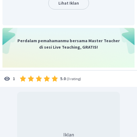
adalah menggunakan wayang kulit. Sunan Kalijaga
Lihat Iklan
mengganti cerita wayang yang sebelumnya tentang
Ramayana dan Mahabarata dari cerita ajaran Hindu diubah
dengan memasukan cerita-cerita Islam. Bentuk wayang
juga diubah. Di mana mengubah dari bentuk manusia
menjadi bentuk kreasi baru yang mirip karikatur.
Perdalam pemahamanmu bersama Master Teacher
Dengan demikian, metode dakwah yang dilakukan Sunan
di sesi Live Teaching, GRATIS!
Kalijaga sama seperti dengan wali lain, yaitu dengan
pendekatan kultural, salah satunya memanfaatkan media
wayang.
Jadi, jawaban yang tepat adalah B.
5.0
1
(
3 rating
)
Iklan