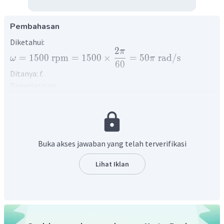
Pembahasan
Diketahui:
2
π
=
1500
rpm
=
1500
×
=
50
rad
/
s
ω
π
60
Ditanya:
f.
Penyelesaian:
Frekuensi adalah banyak putaran yang dapat dilakukan
dalam satu satuan waktu.
=
2
ω
π
f
ω
=
f
2
π
Buka akses jawaban yang telah terverifikasi
50
π
=
=
25
Hz
f
2
π
Lihat Iklan
Jadi besar frekuensi adalah 25 Hz.