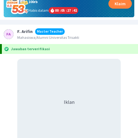
100rb
Klaim
Habis dalam
00
:
05
:
27
:
41
F. Arifin
Master Teacher
Mahasiswa/Alumni Universitas Trisakti
Jawaban terverifikasi
Iklan