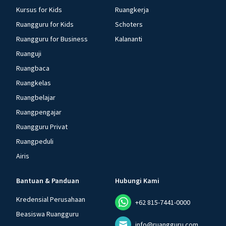
Kursus for Kids
Ruangkerja
Ruangguru for Kids
Schoters
Ruangguru for Business
Kalananti
Ruanguji
Ruangbaca
Ruangkelas
Ruangbelajar
Ruangpengajar
Ruangguru Privat
Ruangpeduli
Airis
Bantuan & Panduan
Hubungi Kami
Kredensial Perusahaan
+62 815-7441-0000
Beasiswa Ruangguru
info@ruangguru.com