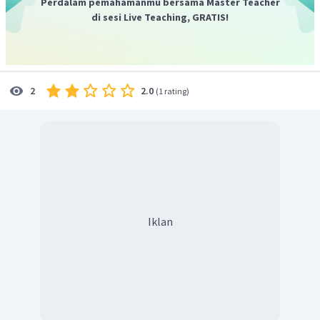
Perdalam pemahamanmu bersama Master Teacher
di sesi Live Teaching, GRATIS!
2.0
2
(
1 rating
)
Iklan