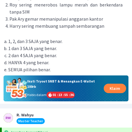
Roy sering menerobos lampu merah dan berkendara
tanpa SIM
Pak Ary gemar memanipulasi anggaran kantor
Harry sering membuang sampah sembarangan
1, 2, dan 3 SAJA yang benar.
1 dan 3 SAJA yang benar.
2 dan 4 SAJA yang benar.
HANYA 4 yang benar.
SEMUA pilihan benar.
Ikuti Tryout SNBT & Menangkan E-Wallet
100rb
Klaim
Habis dalam
01
:
13
:
55
:
36
R. Wahyu
Master Teacher