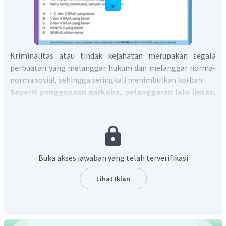
Kriminalitas atau tindak kejahatan merupakan segala
perbuatan yang melanggar hukum dan melanggar norma-
norma sosial, sehingga seringkali menimbulkan korban.
Seperti penggunaan narkoba, pelanggaran lalu lintas,
dan pemanipulasian anggaran.
Tidak semua perilaku menyimpang termasuk ke dalam
kriminalitas atau tindakan kejahatan. Tapi, semua
kriminalitas atau tindakan kejahatan termasuk perilaku
Buka akses jawaban yang telah terverifikasi
menyimpang.
P
ernyataan 1, 2 dan 3 saja yang benar.
Lihat Iklan
Jadi, jawaban yang tepat adalah A.