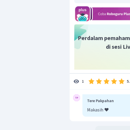
Perdalam pemaham
di sesi L
5
1
Tere Pakpahan
Makasih ❤️