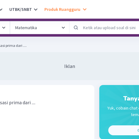
UTBK/SNBT
Produk Ruangguru
si prima dari ....
Iklan
Tany
si prima dari ....
Yuk, cobain chat 
tema
C