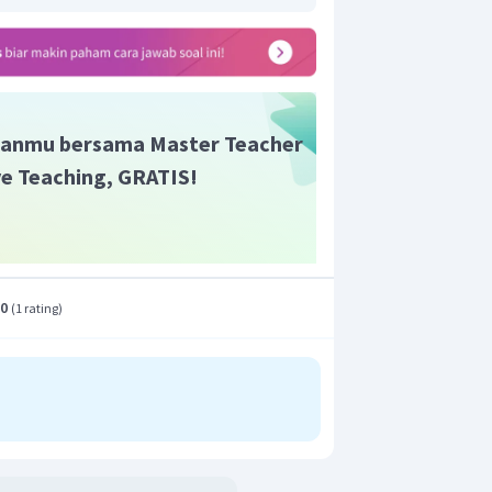
anmu bersama Master Teacher
ive Teaching, GRATIS!
.0
(
1 rating
)