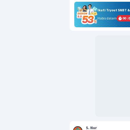
Ikuti Tryout SNBT 
Habis dalam
00
:
0
S. Nur