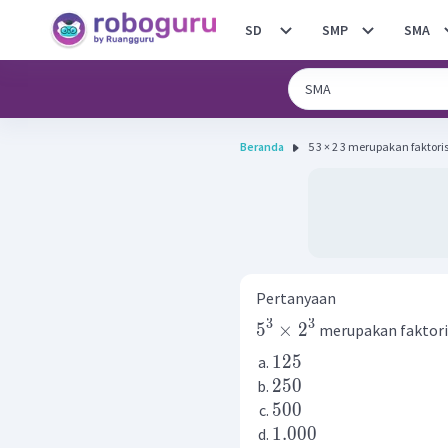
SD
SMP
SMA
Beranda
5 3 × 2 3 merupakan faktorisa
Pertanyaan
3
3
5
×
2
merupakan faktorisa
125
250
500
1.000