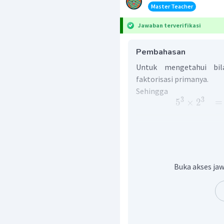
Master Teacher
Jawaban terverifikasi
Pembahasan
Untuk mengetahui bila
faktorisasi primanya.
Sehingga
3
3
5
×
2
=
=
=
3
3
5
×
2
Jadi,
merupakan f
Oleh karena itu, jawaba
Buka akses jaw