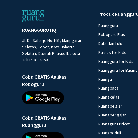
Produk Ruanggur
Ruangguru
RUANGGURU HQ
Roboguru Plus
Jl. Dr. Saharjo No.161, Manggarai
Dafa dan Lulu
Selatan, Tebet, Kota Jakarta
Kursus for Kids
Selatan, Daerah Khusus Ibukota
Jakarta 12860
Ruangguru for Kids
Ruangguru for Busin
Coba GRATIS Aplikasi
Ruanguji
Roboguru
Ruangbaca
Ruangkelas
Ruangbelajar
Ruangpengajar
Coba GRATIS Aplikasi
Ruangguru Privat
Ruangguru
Ruangpeduli