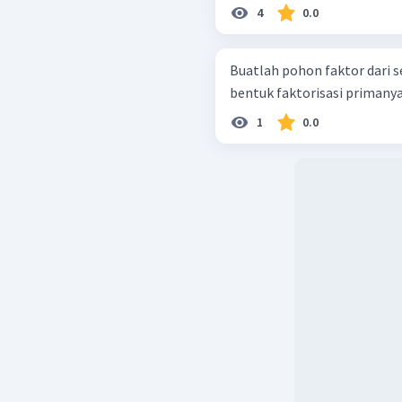
4
0.0
Buatlah pohon faktor dari se
1
0.0