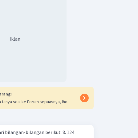
Iklan
arang!
 tanya soal ke Forum sepuasnya, lho.
Tulislah faktorisasi prima dari bilangan-bilangan berikut. 8. 124