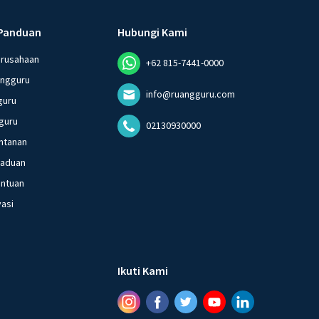
Panduan
Hubungi Kami
erusahaan
+62 815-7441-0000
angguru
info@ruangguru.com
guru
guru
02130930000
ntanan
gaduan
entuan
vasi
Ikuti Kami