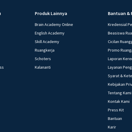
u
Produk Lainnya
Bantuan & 
Brain Academy Online
Kredensial P
English Academy
Beasiswa Ru
Skill Academy
Cicilan Ruang
Ruangkerja
Promo Ruang
Schoters
Laporan Kere
ess
Kalananti
Layanan Pen
Syarat & Ket
Kebijakan Pri
Tentang Kami
Kontak Kami
Press Kit
Bantuan
Karir