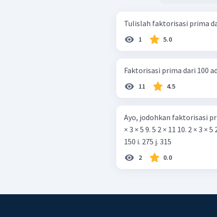
1
5.0
Faktorisasi prima dari 100 ada
11
4.5
Ayo, jodohkan faktorisasi prima dengan
× 3 × 5 9. 5 2 × 11 10. 2 × 3 × 5 2 a. 22 b. 30 c. 35 d. 54 e. 75 f. 120 g. 147 h.
150 i. 275 j. 315
2
0.0