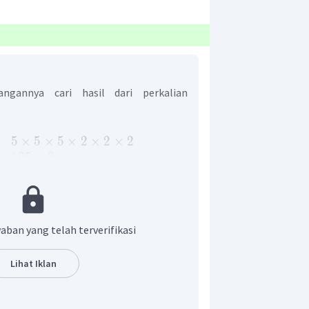
ngannya cari hasil dari perkalian
5
×
5
×
5
×
2
×
2
×
2
125
×
8
1.000
1000
aktorisasi prima dari
n yang benar adalah D.
aban yang telah terverifikasi
Lihat Iklan