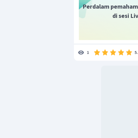
Perdalam pemaham
di sesi L
5
1