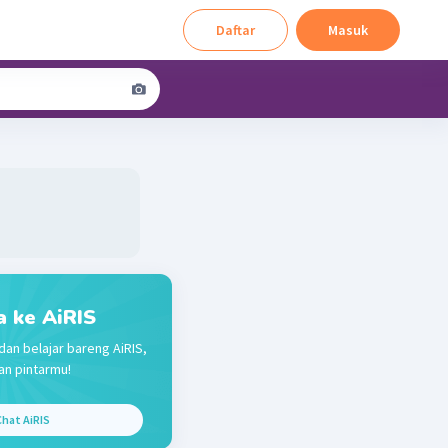
Daftar
Masuk
a ke AiRIS
dan belajar bareng AiRIS,
n pintarmu!
hat AiRIS