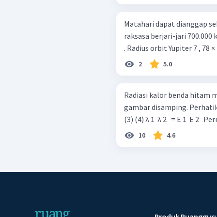
Matahari dapat dianggap se
raksasa berjari-jari 700.00
. Radius orbit Yupiter 7 , 78 ×
2
5.0
Radiasi kalor benda hitam m
gambar disamping. Perhatikan
(3) (4) λ 1
10
4.6
Produk Ruanggur