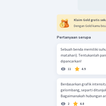
Klaim Gold gratis sek
Dengan Gold kamu bisa
Pertanyaan serupa
Sebuah benda memiliki suhu
matahari). Tentukanlah pan
dipancarkan!
11
4.9
Berdasarkan grafik intensita
gelombang, separti ditunju
Bagaimanakah hubungan antara 
2
4.8