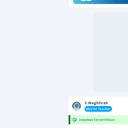
Y. Maghfirah
Master Teacher
Jawaban terverifikasi