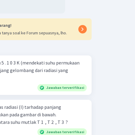
arang!
 tanya soal ke Forum sepuasnya, lho.
 5 . 1 0 3 K (mendekati suhu permukaan
jang gelombang dari radiasi yang
Jawaban terverifikasi
s radiasi (I) tarhadap panjang
kkan pada gambar di bawah.
suhu mutlak T 1 ​ , T 2 ​ , T 3 ​ ?
Jawaban terverifikasi