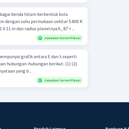
bagai benda hitam berbentuk bola
0 km dengan suhu permukaan sekitar 5.800 K
 1 0 11 m dan radius planetnya 6 , 87 × ...
Jawaban terverifikasi
empunyai grafik antara E dan λ seperti
 hubungan-hubungan berikut. (1) (2)
 ​ λ 2 ​ ​ = E 1 ​ E 2 ​ ​ Pernyataan yang b...
Jawaban terverifikasi
u
Produk Lainnya
Bantuan & 