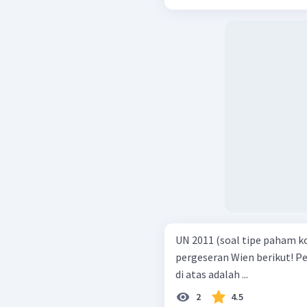
UN 2011 (soal tipe paham konsep) Perhatikan ga
pergeseran Wien berikut! Pernyataan yang sesuai berdasarkan grafik
di atas adalah ...
2
4.5