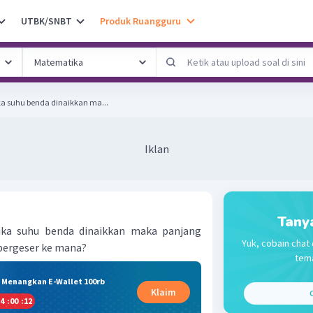
UTBK/SNBT
Produk Ruangguru
a suhu benda dinaikkan ma...
Iklan
Tany
ka suhu benda dinaikkan maka panjang
Yuk, cobain chat 
ergeser ke mana?
tema
& Menangkan E-Wallet 100rb
Klaim
C
4
:
00
:
12