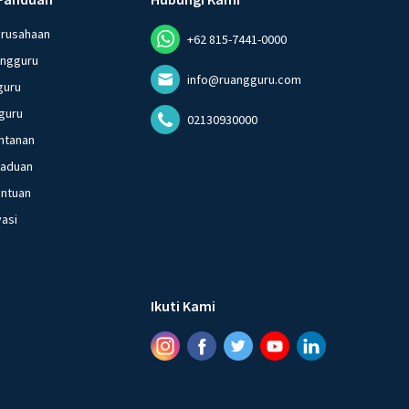
erusahaan
+62 815-7441-0000
angguru
info@ruangguru.com
guru
guru
02130930000
ntanan
gaduan
entuan
vasi
Ikuti Kami