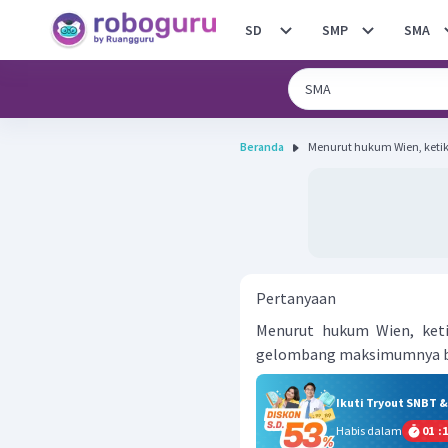
SD
SMP
SMA
Beranda
Menurut hukum Wien, ketik
Pertanyaan
Menurut hukum Wien, keti
gelombang maksimumnya b
Ikuti Tryout SNBT 
Habis dalam
01
:
1