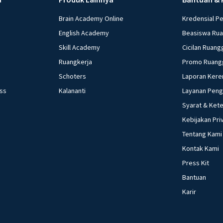
Brain Academy Online
Kredensial P
English Academy
Beasiswa Ru
Skill Academy
Cicilan Ruang
Ruangkerja
Promo Ruang
Schoters
Laporan Kere
ess
Kalananti
Layanan Pen
Syarat & Ket
Kebijakan Pri
Tentang Kami
Kontak Kami
Press Kit
Bantuan
Karir