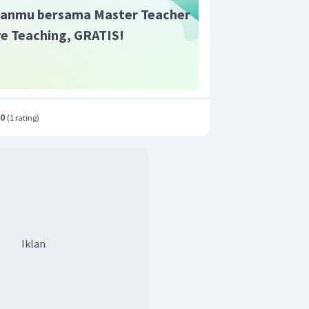
anmu bersama Master Teacher
ive Teaching, GRATIS!
.0
(
1 rating
)
Iklan