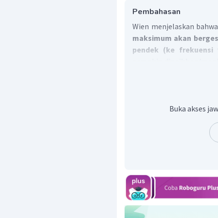
Pembahasan
Wien menjelaskan bahw
maksimum akan bergese
pendek (ke frekuensi 
semakin dinaikkan/men
Buka akses jaw