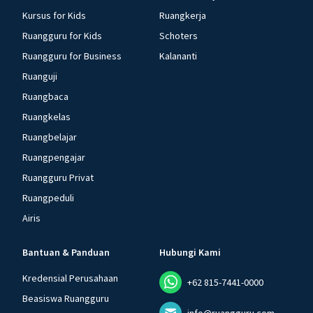
Kursus for Kids
Ruangkerja
Ruangguru for Kids
Schoters
Ruangguru for Business
Kalananti
Ruanguji
Ruangbaca
Ruangkelas
Ruangbelajar
Ruangpengajar
Ruangguru Privat
Ruangpeduli
Airis
Bantuan & Panduan
Hubungi Kami
Kredensial Perusahaan
+62 815-7441-0000
Beasiswa Ruangguru
info@ruangguru.com