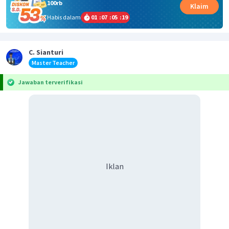
100rb
Klaim
Habis dalam
01
:
07
:
05
:
19
C. Sianturi
Master Teacher
Jawaban terverifikasi
Iklan