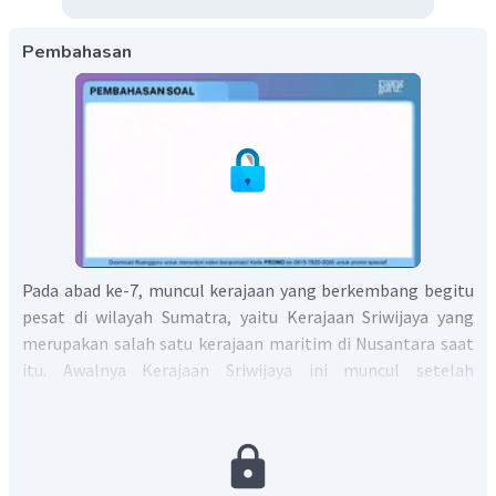
Pembahasan
Pada abad ke-7, muncul kerajaan yang berkembang begitu
pesat di wilayah Sumatra, yaitu Kerajaan Sriwijaya yang
merupakan salah satu kerajaan maritim di Nusantara saat
itu. Awalnya Kerajaan Sriwijaya ini muncul setelah
munculnya kota-kota perdagangan. Wilayah pantai timur
Sumatra merupakan wilayah yang sangat ramai, hal ini
dikarenakan wilayah tersebut menjadi salah satu jalur
perdagangan. Kerajaan Sriwijaya terletak di Sumatera