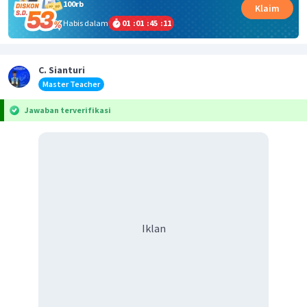
100rb
Klaim
Habis dalam
01
:
01
:
45
:
10
C. Sianturi
Master Teacher
Jawaban terverifikasi
Iklan