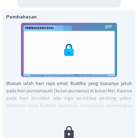
Pembahasan
Waisak ialah hari raya umat Buddha yang biasanya jatuh
pada hari purnamasidi (bulan purnama) di bulan Mei. Karena
pada hari tersebut ada tiga peristiwa penting yakni:
kelahiran Sang Buddha Gautama, tercapainya penerangan
oleh Sang Budha Gautama dan wafat Sang Budha Gautama.
Itulah sebabnya, Waisak disebut juga Trisuci Waisak.
Menurut tradisi Waisak di Borobudur, rangkaian upacara
biasanya diawali dengan pengambilan api alam di Merapen