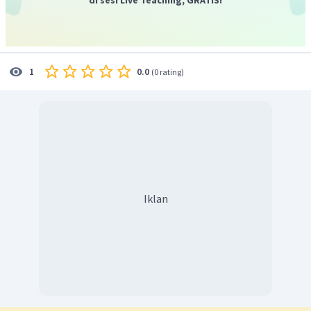
0.0
1
(
0 rating
)
Iklan