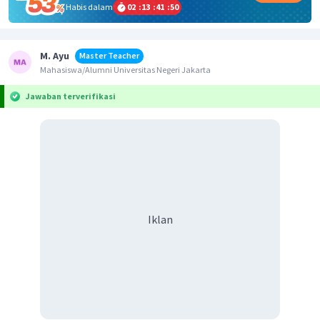
Habis dalam
02
:
13
:
41
:
50
M. Ayu
Master Teacher
Mahasiswa/Alumni Universitas Negeri Jakarta
Jawaban terverifikasi
Iklan