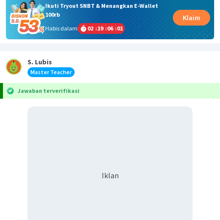
Ikuti Tryout SNBT & Menangkan E-Wallet
100rb
Klaim
Habis dalam
02
:
19
:
06
:
01
S. Lubis
Master Teacher
Jawaban terverifikasi
Iklan