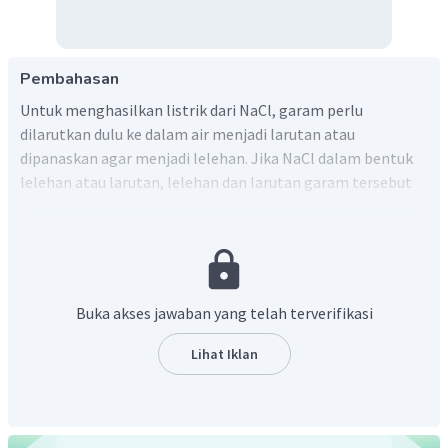
Pembahasan
Untuk menghasilkan listrik dari NaCl, garam perlu
dilarutkan dulu ke dalam air menjadi larutan atau
dipanaskan agar menjadi lelehan. Jika NaCl dalam bentuk
lelehan atau larutan, lelehan dan larutan garam tersebut
akan menjadi ion-ion yang bergerak bebas, ion yang
bergerak bebas tersebut dapat menghantarkan arus
listrik. NaCl memiliki derajat ionisasi 1, yang berarti NaCl
termasuk larutan elektrolit kuat sehingga terionisasi
dengan sempurna. Dalam padatannya, ion-ion dalam NaCl
Buka akses jawaban yang telah terverifikasi
tidak bergerak bebas sehingga tidak dapat menghantarkan
listrik/
Lihat Iklan
Jadi, ion NaCl yang bergerak bebas dapat
menghantarkan arus listrik.