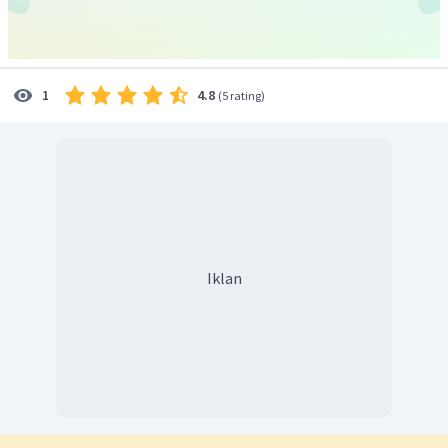
4.8
1
(
5 rating
)
Iklan