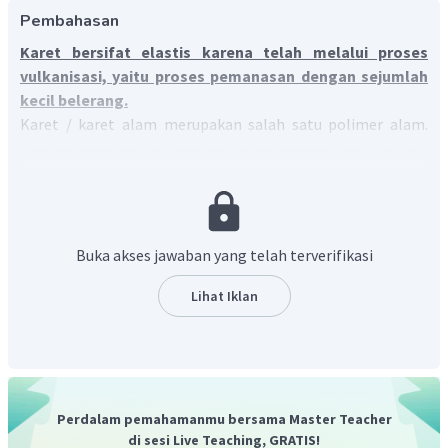
Pembahasan
Karet bersifat elastis karena telah melalui proses
vulkanisasi, yaitu proses pemanasan dengan sejumlah
kecil belerang.
Karet / karet alam merupakan salah satu polimer alam.
Karet alam bersifat lunak, lekat, dan mudah dioksidasi.
Agar bersifat elastis, keras, dan stabil sehingga dapat
digunakan maka dilakukan proses
vulkanisasi
, yaitu karet
alam dipanaskan dengan sejumlah kecil belerang (S).
Apabila karet yang telah tervulkanisasi diregangkan,
Buka akses jawaban yang telah terverifikasi
jembatan belerang menahan rantai-rantai polimer
sehingga tidak mudah putus. Ketika tenaga meregangnya
Lihat Iklan
ditiadakan, karet akan cepat kembali ke bentuk semula.
Perdalam pemahamanmu bersama Master Teacher
di sesi Live Teaching, GRATIS!