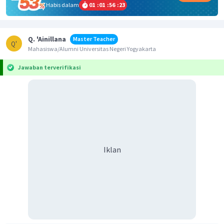
Habis dalam
01
:
01
:
56
:
23
Q. 'Ainillana
Master Teacher
Q'
Mahasiswa/Alumni Universitas Negeri Yogyakarta
Jawaban terverifikasi
Iklan