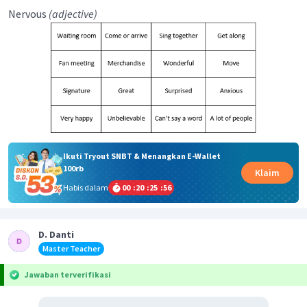
Nervous
(adjective)
Ikuti Tryout SNBT & Menangkan E-Wallet
100rb
Klaim
Habis dalam
00
:
20
:
25
:
56
D. Danti
Master Teacher
Jawaban terverifikasi