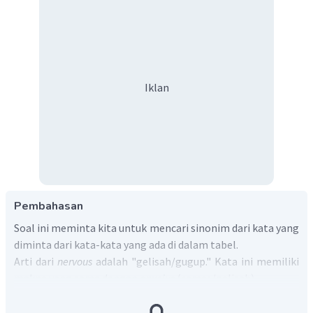
Iklan
Pembahasan
Soal ini meminta kita untuk mencari sinonim dari kata yang
diminta dari kata-kata yang ada di dalam tabel.
Arti dari
nervous
adalah "gelisah/gugup." Kata ini memiliki
makna yang sama dengan
anxoius
(cemas/gelisah).
Jadi, jawaban yang paling tepat adalah
anxious
.