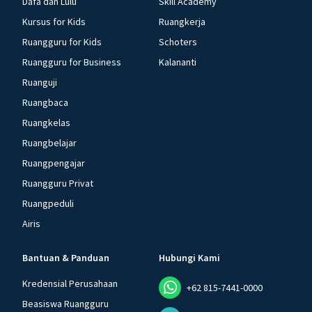
Dafa dan Lulu
Skill Academy
Kursus for Kids
Ruangkerja
Ruangguru for Kids
Schoters
Ruangguru for Business
Kalananti
Ruanguji
Ruangbaca
Ruangkelas
Ruangbelajar
Ruangpengajar
Ruangguru Privat
Ruangpeduli
Airis
Bantuan & Panduan
Hubungi Kami
Kredensial Perusahaan
+62 815-7441-0000
Beasiswa Ruangguru