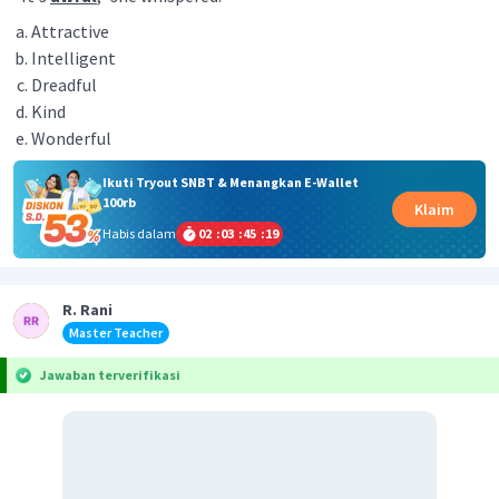
Attractive
Intelligent
Dreadful
Kind
Wonderful
Ikuti Tryout SNBT & Menangkan E-Wallet
100rb
Klaim
Habis dalam
02
:
03
:
45
:
19
R. Rani
Master Teacher
Jawaban terverifikasi