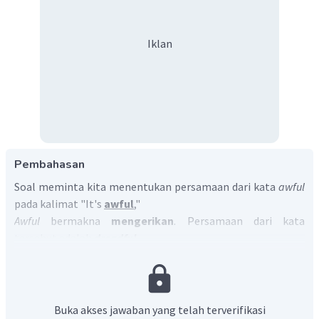
Iklan
Pembahasan
Soal meminta kita menentukan persamaan dari kata
awful
pada kalimat "It's
awful
,"
Awful
bermakna
mengerikan
. Persamaan dari kata
tersebut adalah
dreadful
.
Dengan demikian, jawaban yang benar adalah C.
Buka akses jawaban yang telah terverifikasi