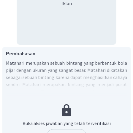
Iklan
Pembahasan
Matahari merupakan sebuah bintang yang berbentuk bola
pijar dengan ukuran yang sangat besar. Matahari dikatakan
sebagai sebuah bintang karena dapat menghasilkan cahaya
sendiri. Matahari merupakan bintang yang menjadi pusat
dari tata surya.
Tata surya adalah suatu sistem yang
merupakan susunan benda-benda di luar angkasa yang
berputar mengelilingi matahari sebagai pusatnya.
Adapun benda-benda langit yang mengelilinginya
adalah planet-planet, satelit alami, komet, asteroid,
Buka akses jawaban yang telah terverifikasi
dan meteoroid.