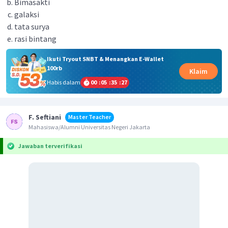
Bimasakti
galaksi
tata surya
rasi bintang
Ikuti Tryout SNBT & Menangkan E-Wallet
100rb
Klaim
Habis dalam
00
:
05
:
35
:
27
F. Seftiani
Master Teacher
Mahasiswa/Alumni Universitas Negeri Jakarta
Jawaban terverifikasi