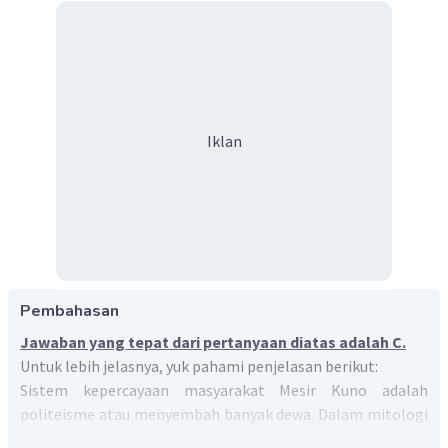
Iklan
Pembahasan
Jawaban yang tepat dari pertanyaan diatas adalah C.
Untuk lebih jelasnya, yuk pahami penjelasan berikut:
Sistem kepercayaan masyarakat Mesir Kuno adalah
politeisme atau menyembah banyak dewa. Dalam mitologi
peradaban Mesir Kuno, masyarakat memuja beberapa dewa