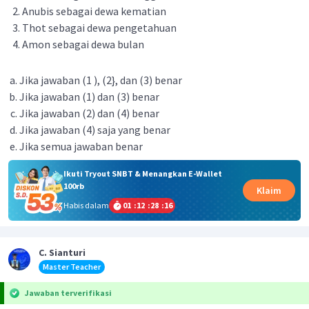
Anubis sebagai dewa kematian
Thot sebagai dewa pengetahuan
Amon sebagai dewa bulan
Jika jawaban (1 ), (2}, dan (3) benar
Jika jawaban (1) dan (3) benar
Jika jawaban (2) dan (4) benar
Jika jawaban (4) saja yang benar
Jika semua jawaban benar
Ikuti Tryout SNBT & Menangkan E-Wallet
100rb
Klaim
Habis dalam
01
:
12
:
28
:
15
C. Sianturi
Master Teacher
Jawaban terverifikasi