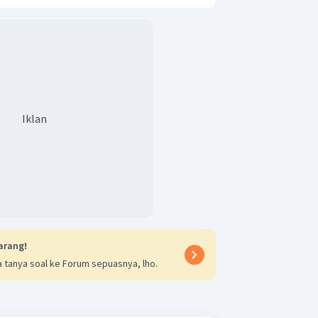
r daya alam, namun mereka juga bisa
daya manusia secara maksimal
a moden sudah mengenal lembaga
ehingga dengan majunya pendidikan
pada kemajuan dan perkembangan
Iklan
an mengapa perkembangan peradaban
at karena keterbatasan mereka dari segi
bertahan hidup hingga pendidikan.
arang!
 tanya soal ke Forum sepuasnya, lho.