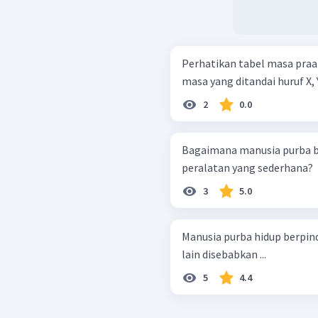
Perhatikan tabel masa praaksara berikut. Ana
masa yang ditandai huruf X, Y
2
0.0
Bagaimana manusia purba 
peralatan yang sederhana?
3
5.0
Manusia purba hidup berpin
lain disebabkan ...
5
4.4