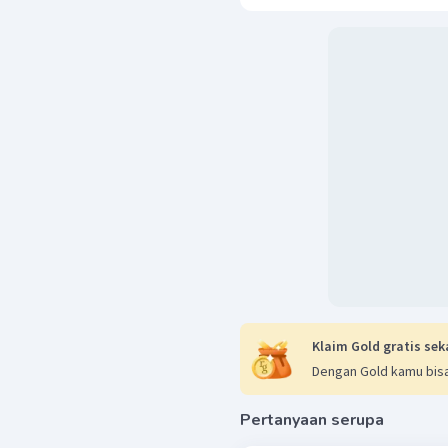
bergantung pada sumbe
memanfaatkan sumber 
Pendidikan, manusi
pendidikan formal s
berpengaruh besar 
peradaban
Dengan demikian, alas
manusia purba lebih lamb
bahasa, pola hunian, cara 
Klaim Gold gratis sek
Dengan Gold kamu bisa
Pertanyaan serupa