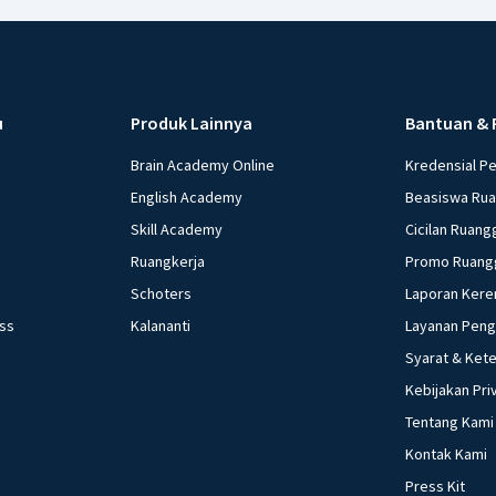
u
Produk Lainnya
Bantuan & 
Brain Academy Online
Kredensial P
English Academy
Beasiswa Ru
Skill Academy
Cicilan Ruang
Ruangkerja
Promo Ruang
Schoters
Laporan Kere
ess
Kalananti
Layanan Pen
Syarat & Ket
Kebijakan Pri
Tentang Kami
Kontak Kami
Press Kit