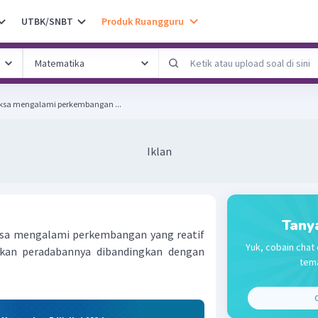
UTBK/SNBT
Produk Ruangguru
ksa mengalami perkembangan ...
Iklan
Tany
sa mengalami perkembangan yang reatif
Yuk, cobain chat 
an peradabannya dibandingkan dengan
tema
C