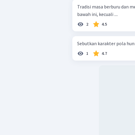
Tradisi masa berburu dan me
bawah ini, kecuali ....
2
4.5
Sebutkan karakter pola hun
1
4.7