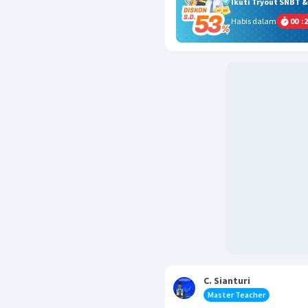
Ikuti Tryout SNBT 
Habis dalam
00
:
2
C. Sianturi
Master Teacher