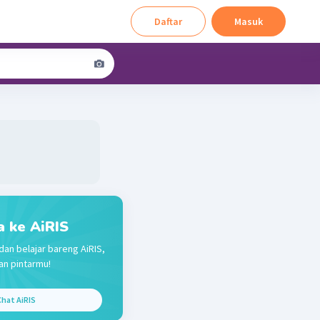
Daftar
Masuk
a ke AiRIS
dan belajar bareng AiRIS,
n pintarmu!
hat AiRIS