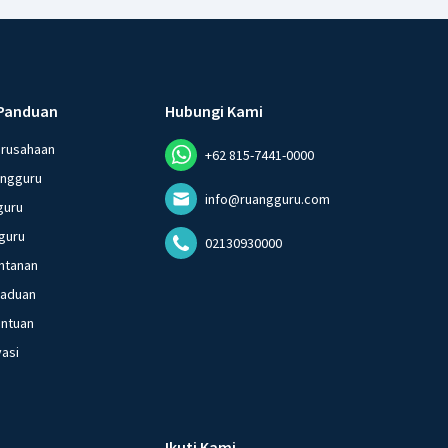
Panduan
Hubungi Kami
erusahaan
+62 815-7441-0000
angguru
info@ruangguru.com
guru
guru
02130930000
ntanan
gaduan
entuan
vasi
Ikuti Kami