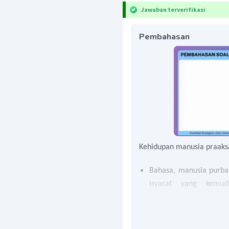
Jawaban terverifikasi
Pembahasan
Kehidupan manusia praaks
Bahasa, manusia purb
isyarat yang kemu
sederhana. keterbatasa
membangun komunikasi 
Pola hunian, Awal ke