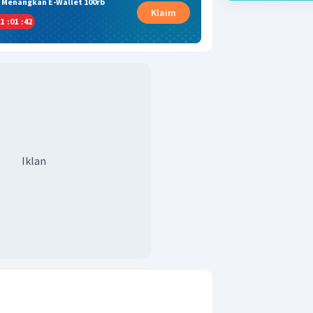
& Menangkan E-Wallet 100rb
Klaim
1
:
01
:
41
Iklan