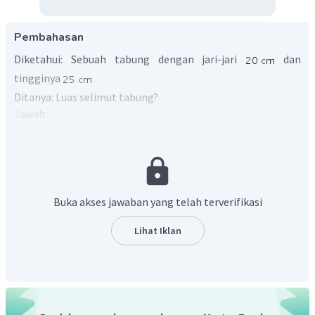
Pembahasan
Diketahui: Sebuah tabung dengan jari-jari
dan
tingginya
Ditanya: Luas selimut tabung?
Jawab:
Ingat rumus untuk menentukan luas selimut tabung yaitu
, sehingga didapatkan luas selimut
tabung sebagai berikut.
Buka akses jawaban yang telah terverifikasi
Lihat Iklan
Jadi, luas selimut tabung yang berjari-jari
dan
tingginya
adalah
.