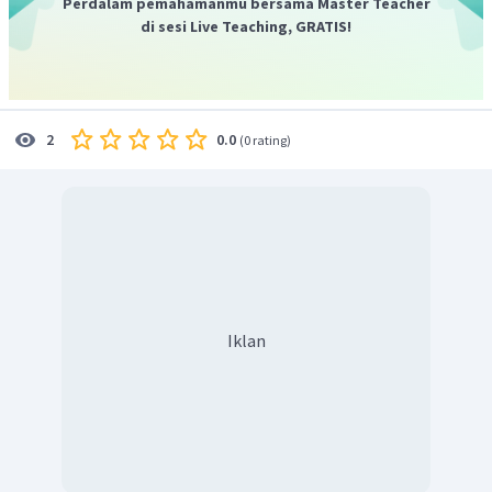
Perdalam pemahamanmu bersama Master Teacher
di sesi Live Teaching, GRATIS!
0.0
2
(
0 rating
)
Iklan