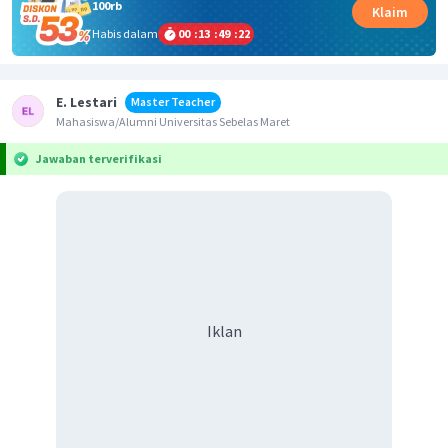
100rb
Klaim
Habis dalam
00
:
13
:
49
:
22
E. Lestari
Master Teacher
Mahasiswa/Alumni Universitas Sebelas Maret
Jawaban terverifikasi
Iklan