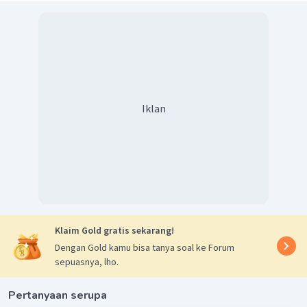
Iklan
Klaim Gold gratis sekarang!
Dengan Gold kamu bisa tanya soal ke Forum
sepuasnya, lho.
Pertanyaan serupa