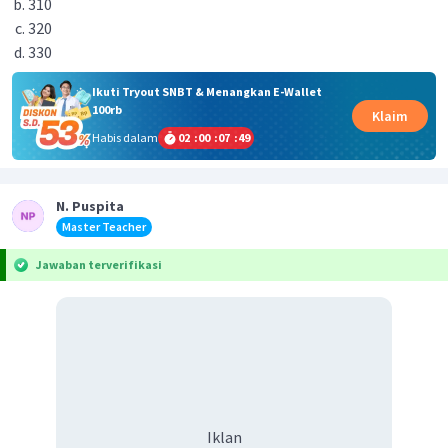
310
320
330
Ikuti Tryout SNBT & Menangkan E-Wallet
100rb
Klaim
Habis dalam
02
:
00
:
07
:
49
N. Puspita
Master Teacher
Jawaban terverifikasi
Iklan