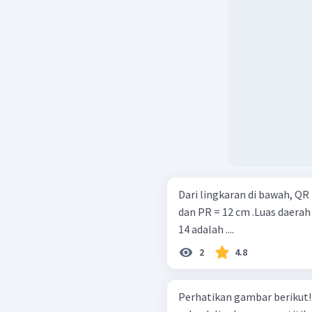
Dari lingkaran di bawah, Q
dan PR = 12 cm .Luas daerah
14 adalah ....
2
4.8
Perhatikan gambar berikut! Terdapat sebuah segitiga di dala