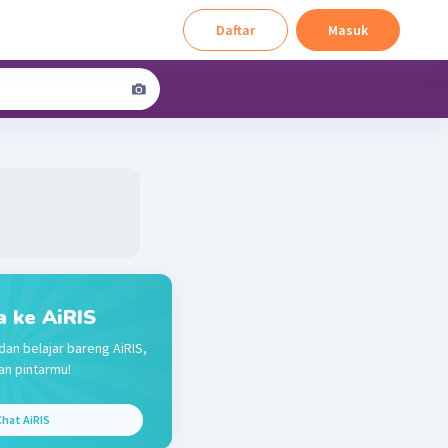
Daftar
Masuk
a ke AiRIS
dan belajar bareng AiRIS,
n pintarmu!
hat AiRIS