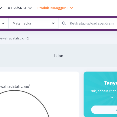
UTBK/SNBT
Produk Ruangguru
awah adalah ... cm 2
Iklan
Tany
wah adalah ...
2
cm
Yuk, cobain chat 
tema
C