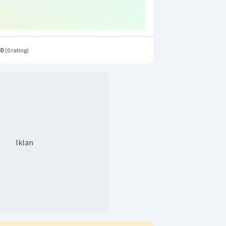
.0
(
0 rating
)
Iklan