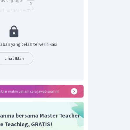
angun pada gambar tersebut. Bangun
tiga dan setengah lingkaran, maka luas:
aban yang telah terverifikasi
Lihat Iklan
ut adalah
.
an yang tepat adalah C.
anmu bersama Master Teacher
ive Teaching, GRATIS!