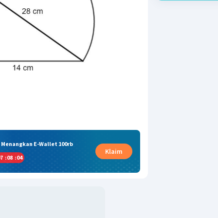
& Menangkan E-Wallet 100rb
Klaim
7
:
08
:
03