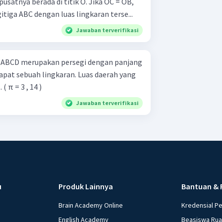
pusatnya berada di titik O. Jika OC = OB,
tiga ABC dengan luas lingkaran terse...
Jawaban terverifikasi
g
dapat sebuah lingkaran. Luas daerah yang
( π = 3 , 14 )
Jawaban terverifikasi
u
Produk Lainnya
Bantuan & 
Brain Academy Online
Kredensial P
English Academy
Beasiswa Ru