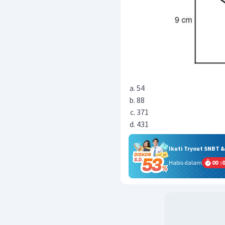
54
88
371
431
Ikuti Tryout SNBT 
Habis dalam
00
:
0