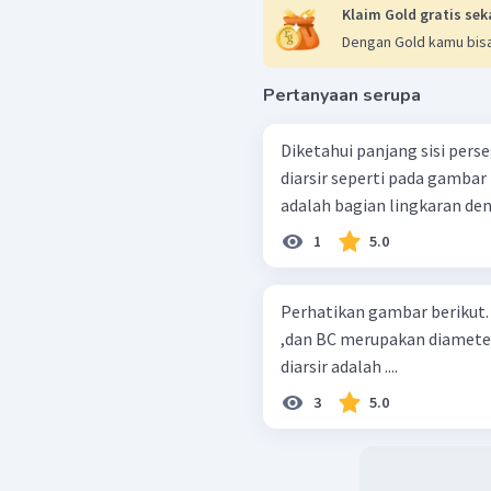
Klaim Gold gratis sek
Dengan Gold kamu bisa
Pertanyaan serupa
Diketahui panjang sisi pers
diarsir seperti pada gambar
adalah bagian lingkaran deng
1
5.0
Perhatikan gambar berikut. Jika AB = 6 cm dan BC = 10 cm . AB , A
,dan BC merupakan diameter
diarsir adalah ....
3
5.0