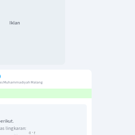
Iklan
itas Muhammadiyah Malang
erikut.
uas lingkaran: