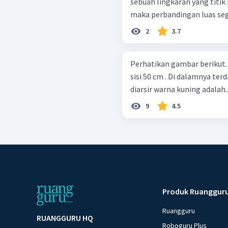
sebuah lingkaran yang titik 
maka perbandingan luas segi
2
3.7
Perhatikan gambar berikut. ABCD merupakan persegi dengan panjan
sisi 50 cm . Di dalamnya ter
diarsir warna kuning adalah... 
9
4.5
Produk Ruanggur
Ruangguru
RUANGGURU HQ
Roboguru Plus