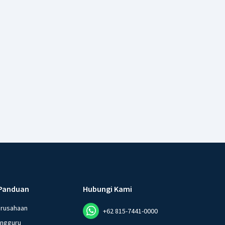
Panduan
Hubungi Kami
erusahaan
+62 815-7441-0000
angguru