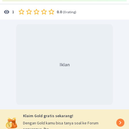
tekad seorang anak untuk kesembuhan ibunya.
0.0
1
(
0 rating
)
Dengan demikian, jawaban yang benar adalah pilihan C.
Iklan
Klaim Gold gratis sekarang!
Dengan Gold kamu bisa tanya soal ke Forum