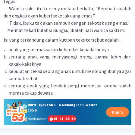
tegas.
Wanita sakti itu tersenyum lalu berkata, "Kembali sajalah
dan engkau akan kuberi sekotak uang emas."
"Tidak, ibuku tak akan sembuh dengan sekotak uang emas."
Melihat tekad bulat si Bungsu, ibalah hati wanita sakti itu.
lsi yang terkandung dalam kutipan teks tersebut adalah ....
anak yang memaksakan kehendak kepada ibunya
seorang anak yang menyayangi orang tuanya lebih dari
kakak-kakaknya
kebulatan tekad seorang anak untuk menolong ibunya agar
kembali sehat
seorang anak yang hendak pergi merantau karena sudah
merasa cukup dewasa
Ikuti Tryout SNBT & Menangkan E-Wallet
100rb
Klaim
Habis dalam
01
:
11
:
56
:
59