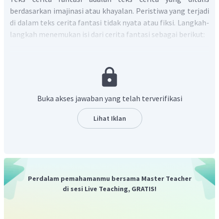
berdasarkan imajinasi atau khayalan. Peristiwa yang terjadi
di dalam teks cerita fantasi tidak nyata atau fiksi. Langkah-
langkah menemukan isi dari cerita fantasi sebagai berikut:
Membaca teks cerita fantasi dengan saksama.
Menentukan unsur intrinsik teks cerita fantasi
tersebut.
Memahami setiap rangkaian peristiwa dalam cerita.
Buka akses jawaban yang telah terverifikasi
Meyimpulkan isi teks cerita fantasi tersebut.
Lihat Iklan
Berdasarkan kutipan:
Akhirnya, setelah kedua anaknya tidak juga pulang,
punahlah harapannya untuk mendapatkan kembali
permadaninya. Ia tak tega mengutus anak bungsunya
Perdalam pemahamanmu bersama Master Teacher
karena masih terlampau kecil. Namun, si Bungsu mendesak
di sesi Live Teaching, GRATIS!
ibunya agar diperbolehkan mencari permadani yang hilang.
Dapat disimpulkan, isi yang terkandung dalam kutipan
cerita fantasi tersebut adalah tentang perjuangan dan