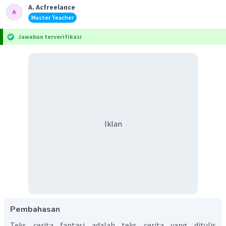
A. Acfreelance
Master Teacher
Jawaban terverifikasi
Iklan
Pembahasan
Teks cerita fantasi adalah teks cerita yang ditulis