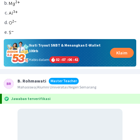
Ikuti Tryout SNBT & Menangkan E-Wallet
100rb
Klaim
Habis dalam
02
:
07
:
06
:
41
B. Rohmawati
Master Teacher
Mahasiswa/Alumni Universitas Negeri Semarang
Jawaban terverifikasi