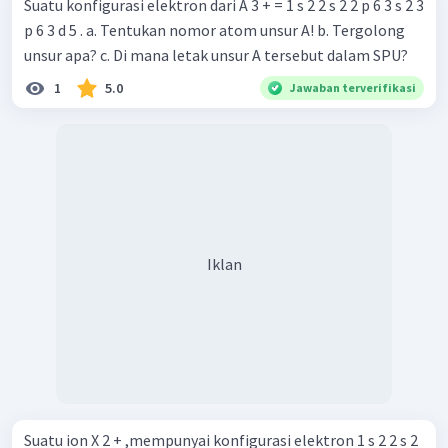
Suatu konfigurasi elektron dari A 3 + = 1 s 2 2 s 2 2 p 6 3 s 2 3
p 6 3 d 5 . a. Tentukan nomor atom unsur A! b. Tergolong
unsur apa? c. Di mana letak unsur A tersebut dalam SPU?
1
5.0
Jawaban terverifikasi
Iklan
Suatu ion X 2 + ,mempunyai konfigurasi elektron 1 s 2 2 s 2