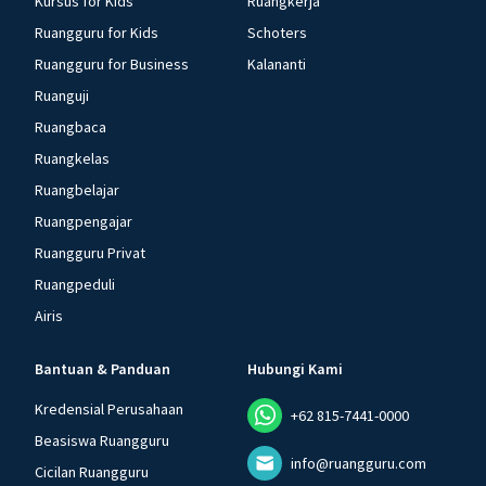
Kursus for Kids
Ruangkerja
Ruangguru for Kids
Schoters
Ruangguru for Business
Kalananti
Ruanguji
Ruangbaca
Ruangkelas
Ruangbelajar
Ruangpengajar
Ruangguru Privat
Ruangpeduli
Airis
Bantuan & Panduan
Hubungi Kami
Kredensial Perusahaan
+62 815-7441-0000
Beasiswa Ruangguru
info@ruangguru.com
Cicilan Ruangguru