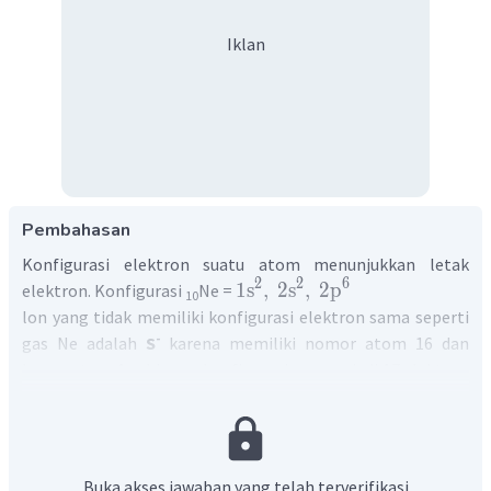
Iklan
Pembahasan
Konfigurasi elektron suatu atom menunjukkan letak
2
2
6
1
s
,
2
s
,
2
p
elektron. Konfigurasi
Ne =
10
lon yang tidak memiliki konfigurasi elektron sama seperti
-
gas Ne adalah
S
karena memiliki nomor atom 16 dan
bermuatan -1 sehingga konfigurasinya menjadi 17 elektron
sebagai berikut :
-
S
=
16
Jadi, jawaban benar adalah E.
Buka akses jawaban yang telah terverifikasi