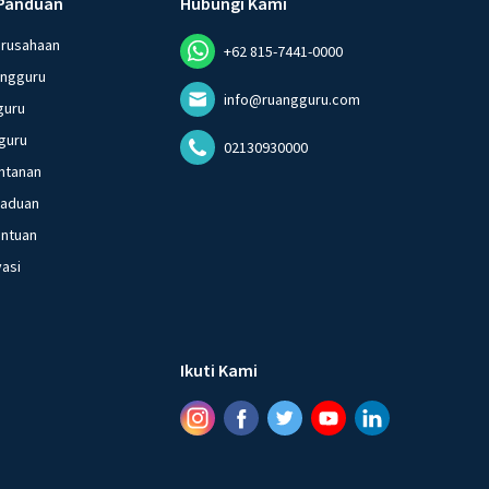
Panduan
Hubungi Kami
erusahaan
+62 815-7441-0000
angguru
info@ruangguru.com
guru
guru
02130930000
ntanan
gaduan
entuan
vasi
Ikuti Kami