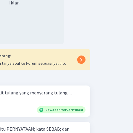
Iklan
arang!
 tanya soal ke Forum sepuasnya, lho.
t tulang yang menyerang tulang ....
Jawaban terverifikasi
 yaitu PERNYATAAN; kata SEBAB; dan