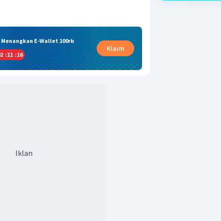
& Menangkan E-Wallet 100rb
Klaim
2
:
11
:
16
Iklan