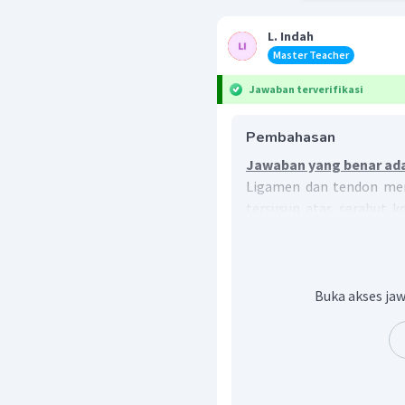
L. Indah
Master Teacher
Jawaban terverifikasi
Pembahasan
Jawaban yang benar ada
Ligamen dan tendon mer
tersusun atas serabut k
renggang yang tinggi dan 
Buka akses jaw