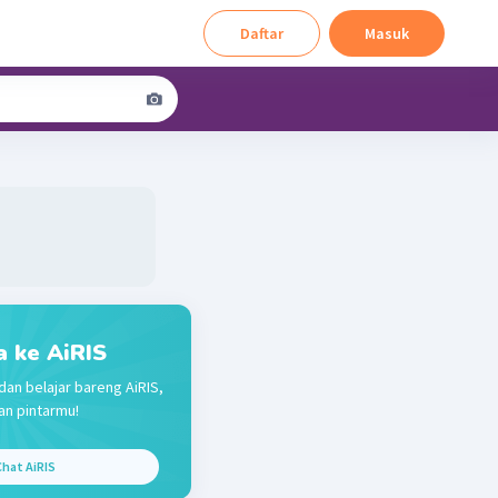
Daftar
Masuk
a ke AiRIS
dan belajar bareng AiRIS,
n pintarmu!
hat AiRIS