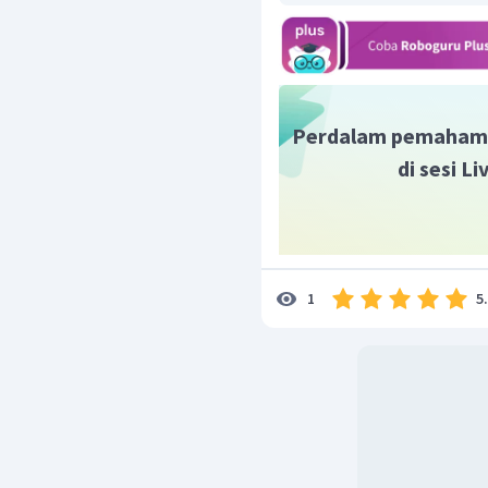
Perdalam pemaham
di sesi L
5
1