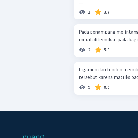
....
1
3.7
Pada penampang melintang 
merah ditemukan pada bagian
2
5.0
Ligamen dan tendon memilik
tersebut karena matriks pada
5
0.0