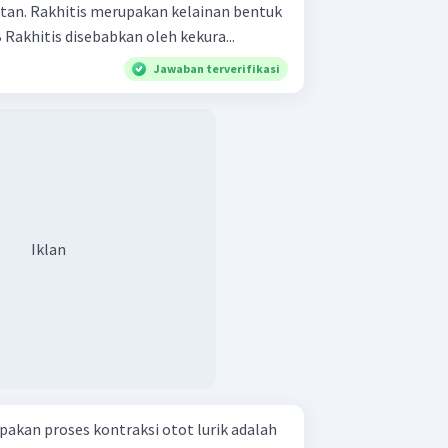
an bentuk
kaki menjadi X atau 0. SEBAB Rakhitis disebabkan oleh kekura...
Jawaban terverifikasi
Iklan
pakan proses kontraksi otot lurik adalah