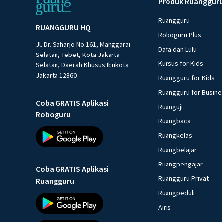
Produk Ruanggur
Ruangguru
RUANGGURU HQ
Roboguru Plus
Jl. Dr. Saharjo No.161, Manggarai
Dafa dan Lulu
Selatan, Tebet, Kota Jakarta
Kursus for Kids
Selatan, Daerah Khusus Ibukota
Jakarta 12860
Ruangguru for Kids
Ruangguru for Busin
Coba GRATIS Aplikasi
Ruanguji
Roboguru
Ruangbaca
Ruangkelas
Ruangbelajar
Ruangpengajar
Coba GRATIS Aplikasi
Ruangguru Privat
Ruangguru
Ruangpeduli
Airis