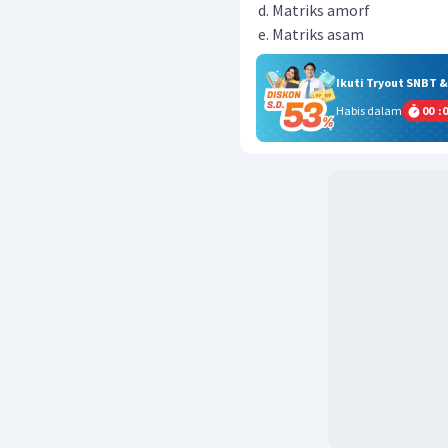
Matriks amorf
Matriks asam
Ikuti Tryout SNBT 
Habis dalam
00
:
0