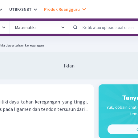
UTBK/SNBT
Produk Ruangguru
ki daya tahan keregangan ...
Iklan
Tany
iki daya tahan keregangan yang tinggi,
Yuk, cobain chat 
 pada ligamen dan tendon tersusun dari ...
tema
C