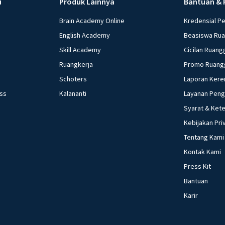
u
Produk Lainnya
Bantuan & 
Brain Academy Online
Kredensial P
English Academy
Beasiswa Ru
Skill Academy
Cicilan Ruang
Ruangkerja
Promo Ruang
Schoters
Laporan Kere
ess
Kalananti
Layanan Pen
Syarat & Ket
Kebijakan Pri
Tentang Kami
Kontak Kami
Press Kit
Bantuan
Karir