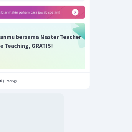
anmu bersama Master Teacher
ive Teaching, GRATIS!
.0
(
1 rating
)