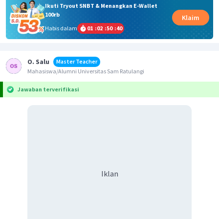
Ikuti Tryout SNBT & Menangkan E-Wallet
100rb
Klaim
Habis dalam
01
:
02
:
50
:
39
O. Salu
Master Teacher
Mahasiswa/Alumni Universitas Sam Ratulangi
Jawaban terverifikasi
Iklan