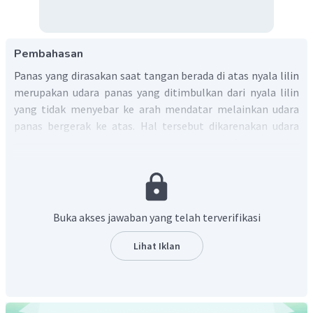
Pembahasan
Panas yang dirasakan saat tangan berada di atas nyala lilin
merupakan udara panas yang ditimbulkan dari nyala lilin
yang tidak menyebar ke arah mendatar melainkan udara
panas bergerak ke atas. Hal tersebut dikarenakan udara
panas mempunyai massa jenis yang kecil, sehingga udara
tersebut mengarah ke atas. Sehingga tangan terasa cepat
panas jika tangan berada di atas nyala lilin daripada di
samping nyala lilin.
Dengan demikian, tangan terasa cepat panas jika
Buka akses jawaban yang telah terverifikasi
tangan berada di atas nyala lilin daripada di samping
nyala lilin karena udara panas dari nyala api lilin
Lihat Iklan
bergerak ke atas tidak menyebar ke arah mendatar.