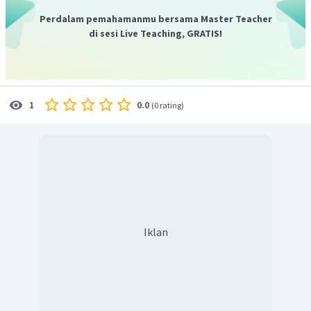
Perdalam pemahamanmu bersama Master Teacher
di sesi Live Teaching, GRATIS!
0.0
1
(
0 rating
)
Iklan