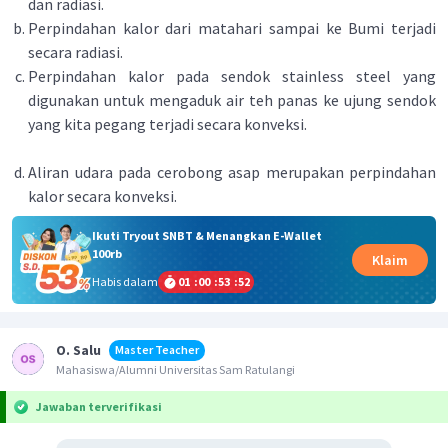
dan radiasi.
Perpindahan kalor dari matahari sampai ke Bumi terjadi
secara radiasi.
Perpindahan kalor pada sendok stainless steel yang
digunakan untuk mengaduk air teh panas ke ujung sendok
yang kita pegang terjadi secara konveksi.
Aliran udara pada cerobong asap merupakan perpindahan
kalor secara konveksi.
Ikuti Tryout SNBT & Menangkan E-Wallet
100rb
Klaim
Habis dalam
01
:
00
:
53
:
52
O. Salu
Master Teacher
Mahasiswa/Alumni Universitas Sam Ratulangi
Jawaban terverifikasi