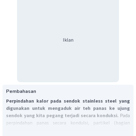
Iklan
Pembahasan
Perpindahan kalor pada sendok stainless steel yang
digunakan untuk mengaduk air teh panas ke ujung
sendok yang kita pegang terjadi secara konduksi.
Pada
perpindahan panas secara kondulsi, partikel (bagian
terkecil) zat perantaranya tidak ikut berpindah. Jadi,