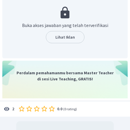
perpindahan panas secara konduksi yang berpindah hanya
energi panasnya. Perpindahan panas secara konduksi
umumnya terjadi pada zat padat.
Dengan demikian pernyataan berikut yang
tidak
benar
Buka akses jawaban yang telah terverifikasi
adalah Perpindahan kalor pada sendok stainless steel
yang digunakan untuk mengaduk air teh panas ke ujung
Lihat Iklan
sendok yang kita pegang terjadi secara konveksi.
Jadi jawaban yang paling tepat adalah C.
Perdalam pemahamanmu bersama Master Teacher
di sesi Live Teaching, GRATIS!
0.0
2
(
0 rating
)