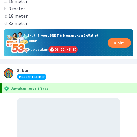
15 meter
3 meter
18 meter
33 meter
Ikuti Tryout SNBT & Menangkan E-Wallet
100rb
Klaim
Habis dalam
01
:
22
:
46
:
37
S. Nur
Master Teacher
Jawaban terverifikasi