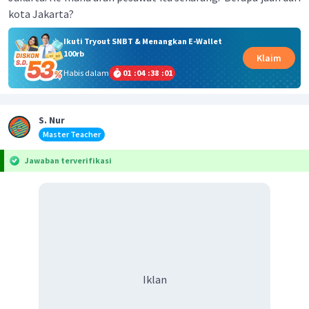
kota Jakarta?
Ikuti Tryout SNBT & Menangkan E-Wallet
100rb
Klaim
Habis dalam
01
:
04
:
38
:
01
S. Nur
Master Teacher
Jawaban terverifikasi
Iklan