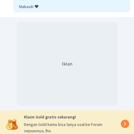
Makasih ❤️
Iklan
Klaim Gold gratis sekarang!
Dengan Gold kamu bisa tanya soal ke Forum
sepuasnya, lho.