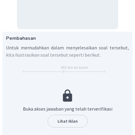
Pembahasan
Untuk memudahkan dalam menyelesaikan soal tersebut,
kita ilustrasikan soal tersebut seperti berikut.
Sehingga, jarak pesawat dari kota Jakarta.
Buka akses jawaban yang telah terverifikasi
Jadi, pesawat tersebut ke arah Timur sejauh
dari
Lihat Iklan
kota Jakarta.