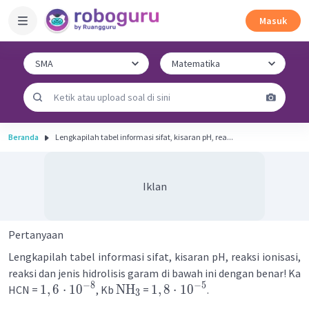
Masuk
Beranda
Lengkapilah tabel informasi sifat, kisaran pH, rea...
Iklan
Pertanyaan
Lengkapilah tabel informasi sifat, kisaran pH, reaksi ionisasi,
reaksi dan jenis hidrolisis garam di bawah ini dengan benar! Ka
−
8
−
5
1
,
6
⋅
1
0
NH
1
,
8
⋅
1
0
HCN =
, Kb
=
.
3