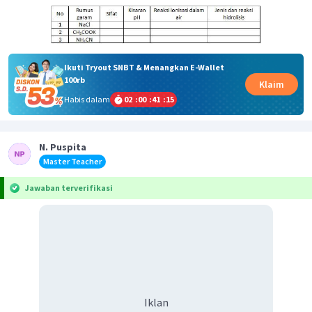
Ikuti Tryout SNBT & Menangkan E-Wallet
100rb
Klaim
Habis dalam
02
:
00
:
41
:
14
N. Puspita
Master Teacher
Jawaban terverifikasi
Iklan