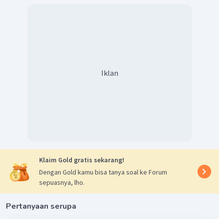
BL
AL
3.
Garam berasal dari asam lemah dan basa lemah, jadi garam
akan terhidrolisis total.
K
<
Kb
sehingga garam bersifat basa, dan pH > 7
a
Dengan demikian maka data yang lengkap dari tabel
tersebut adalah:
Iklan
Klaim Gold gratis sekarang!
Dengan Gold kamu bisa tanya soal ke Forum
sepuasnya, lho.
Pertanyaan serupa