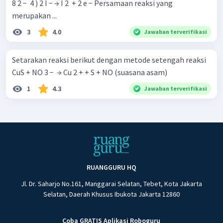
8 2 − ​ 4 ) 2 I − → I 2 ​ + 2 e − Persamaan reaksi yang
merupakan ...
3
4.0
Jawaban terverifikasi
Setarakan reaksi berikut dengan metode setengah reaksi
CuS + NO 3 − ​ → Cu 2 + + S + NO (suasana asam)
1
4.3
Jawaban terverifikasi
RUANGGURU HQ
Jl. Dr. Saharjo No.161, Manggarai Selatan, Tebet, Kota Jakarta
Selatan, Daerah Khusus Ibukota Jakarta 12860
Coba GRATIS Aplikasi Roboguru