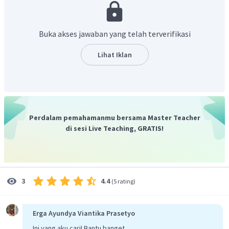
Tulis reaksi menjadi 2 bagian reaksi (reduksi -
oksidasi).
Buka akses jawaban yang telah terverifikasi
Lihat Iklan
Setarakan jumlah atom selain
dengan
menambahkan koefisien reaksi.
Perdalam pemahamanmu bersama Master Teacher
Setarakan jumlah atom
dengan menambahkan
di sesi Live Teaching, GRATIS!
pada ruas yang kelebihan
.
4.4
3
(
5 rating
)
Setarakan jumlah atom
dengan menambahkan
pada ruas yang kekurangan
.
Erga Ayundya Viantika Prasetyo
Ini yang aku cari! Bantu banget