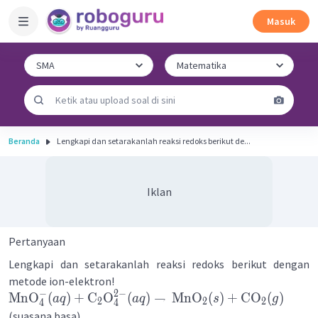
Masuk
Beranda
Lengkapi dan setarakanlah reaksi redoks berikut de...
Iklan
Pertanyaan
Lengkapi dan setarakanlah reaksi redoks berikut dengan
metode ion-elektron!
−
2
−
MnO
(
)
+
C
O
(
)
→
MnO
(
)
+
CO
(
)
a
q
a
q
s
g
2
2
2
4
4
(suasana basa)