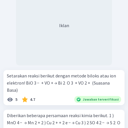
Iklan
Setarakan reaksi berikut dengan metode biloks atau ion
elektron! BiO 3 − ​ + VO + → Bi 2 ​ O 3 ​ + VO 2 + ​ (Suasana
Basa)
5
4.7
Jawaban terverifikasi
Diberikan beberapa persamaan reaksi kimia berikut. 1 )
MnO 4 − ​ → Mn 2 + 2 ) Cu 2 + + 2 e − → Cu 3 ) 2 SO 4 2 − ​ → S 2 ​ O