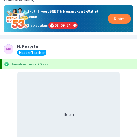
Ikuti Tryout SNBT & Menangkan E-Wallet
100rb
Klaim
Habis dalam
01
:
09
:
34
:
40
N. Puspita
Master Teacher
Jawaban terverifikasi
Iklan