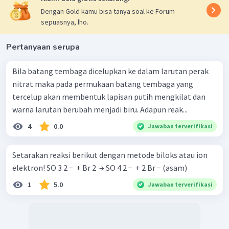
Dengan Gold kamu bisa tanya soal ke Forum
sepuasnya, lho.
Pertanyaan serupa
Bila batang tembaga dicelupkan ke dalam larutan perak
nitrat maka pada permukaan batang tembaga yang
tercelup akan membentuk lapisan putih mengkilat dan
warna larutan berubah menjadi biru. Adapun reak...
4
0.0
Jawaban terverifikasi
Setarakan reaksi berikut dengan metode biloks atau ion
elektron! SO 3 2 − ​ + Br 2 ​ → SO 4 2 − ​ + 2 Br − (asam)
1
5.0
Jawaban terverifikasi