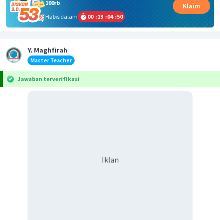
100rb
Klaim
Habis dalam
00
:
13
:
04
:
50
Y. Maghfirah
Master Teacher
Jawaban terverifikasi
Iklan