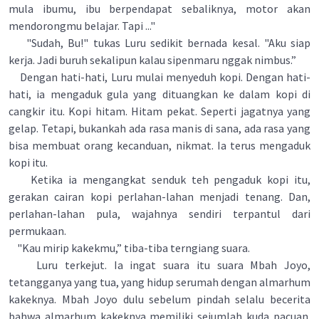
mula ibumu, ibu berpendapat sebaliknya, motor akan
mendorongmu belajar. Tapi ..."
"Sudah, Bu!" tukas Luru sedikit bernada kesal. "Aku siap
kerja. Jadi buruh sekalipun kalau sipenmaru nggak nimbus.”
Dengan hati-hati, Luru mulai menyeduh kopi. Dengan hati-
hati, ia mengaduk gula yang dituangkan ke dalam kopi di
cangkir itu. Kopi hitam. Hitam pekat. Seperti jagatnya yang
gelap. Tetapi, bukankah ada rasa manis di sana, ada rasa yang
bisa membuat orang kecanduan, nikmat. Ia terus mengaduk
kopi itu.
Ketika ia mengangkat senduk teh pengaduk kopi itu,
gerakan cairan kopi perlahan-lahan menjadi tenang. Dan,
perlahan-lahan pula, wajahnya sendiri terpantul dari
permukaan.
"Kau mirip kakekmu,” tiba-tiba terngiang suara.
Luru terkejut. Ia ingat suara itu suara Mbah Joyo,
tetangganya yang tua, yang hidup serumah dengan almarhum
kakeknya. Mbah Joyo dulu sebelum pindah selalu becerita
bahwa almarhum kakeknya memiliki sejumlah kuda pacuan.