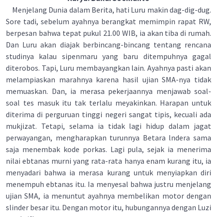
Menjelang Dunia dalam Berita, hati Luru makin dag-dig-dug.
Sore tadi, sebelum ayahnya berangkat memimpin rapat RW,
berpesan bahwa tepat pukul 21.00 WIB, ia akan tiba di rumah.
Dan Luru akan diajak berbincang-bincang tentang rencana
studinya kalau sipenmaru yang baru ditempuhnya gagal
diterobos. Tapi, Luru membayangkan lain. Ayahnya pasti akan
melampiaskan marahnya karena hasil ujian SMA-nya tidak
memuaskan. Dan, ia merasa pekerjaannya menjawab soal-
soal tes masuk itu tak terlalu meyakinkan. Harapan untuk
diterima di perguruan tinggi negeri sangat tipis, kecuali ada
mukjizat. Tetapi, selama ia tidak lagi hidup dalam jagat
perwayangan, mengharapkan turunnya Betara lndera sama
saja menembak kode porkas. Lagi pula, sejak ia menerima
nilai ebtanas murni yang rata-rata hanya enam kurang itu, ia
menyadari bahwa ia merasa kurang untuk menyiapkan diri
menempuh ebtanas itu. Ia menyesal bahwa justru menjelang
ujian SMA, ia menuntut ayahnya membelikan motor dengan
slinder besar itu. Dengan motor itu, hubungannya dengan Luzi