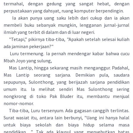
termahal, dengan gedung yang sangat hebat, dengan
perpustakaan yang dahsyat, ruang komputer berpendingin.
Ia akan punya uang saku lebih dari cukup dan ia akan
membeli buku sebanyak mungkin, lengganan jurnal-jurnal
ilmiah yang terbit di dalam dan di luar negeri.
"Tetapi,” pikirnya tiba-tiba, "Apakah setelah selesai kuliah
ada jaminan pekerjaan?"
Luru termenung. Ia pernah mendengar kabar bahwa cucu
Mbah Joyo yang sulung,
Mas Lantip, hingga sekarang masih menganggur. Padahal,
Mas Lantip seorang sarjana. Demikian pula, saudara
sepupunya, Sulonthong, yang berijazah sarjana pendidikan
umum itu. Ia melihat sendiri Mas Sulonthong sering
nongkrong di toko Pak Bluder itu, membantu menjual
nomor-nomor.
Tiba-tiba, Luru tersenyum. Ada gagasan canggih terlintas.
Surat wasiat itu, antara lain berbunyi, "Uang ini hanya halal
untuk biaya sekolah dan biaya hidup selama masa
pendidikan….” Tak ada klausul yang menyebutkan batas