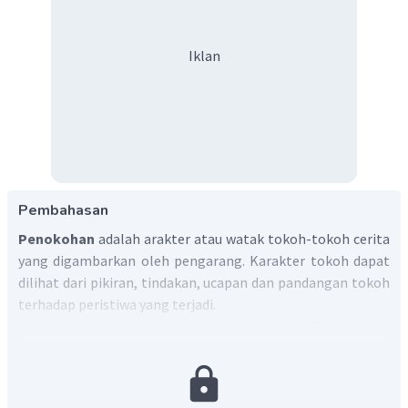
Iklan
Pembahasan
Penokohan
adalah arakter atau watak tokoh-tokoh cerita
yang digambarkan oleh pengarang. Karakter tokoh dapat
dilihat dari pikiran, tindakan, ucapan dan pandangan tokoh
terhadap peristiwa yang terjadi.
Watak tokoh utama (Luru), yaitu ceroboh. Berdasarkan
kutipan: “Ia menyesal bahwa justru menjelang ujian SMA, ia
menuntut ayahnya membelikan motor dengan slinder
besar itu. Dengan motor itu, hubungannya dengan Luzi