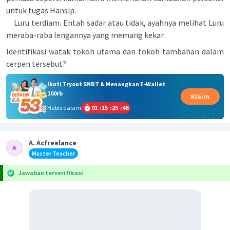
untuk tugas Hansip.
Luru terdiam. Entah sadar atau tidak, ayahnya melihat Luru
meraba-raba lengannya yang memang kekar.
ldentifikasi watak tokoh utama dan tokoh tambahan dalam
cerpen tersebut?
Ikuti Tryout SNBT & Menangkan E-Wallet
100rb
Klaim
Habis dalam
01
:
15
:
25
:
45
A. Acfreelance
Master Teacher
Jawaban terverifikasi