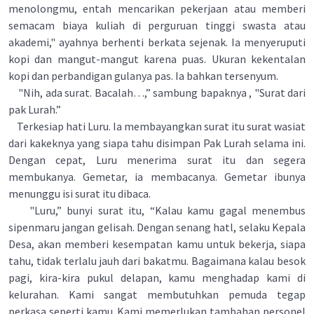
menolongmu, entah mencarikan pekerjaan atau memberi
semacam biaya kuliah di perguruan tinggi swasta atau
akademi," ayahnya berhenti berkata sejenak. Ia menyeruputi
kopi dan mangut-mangut karena puas. Ukuran kekentalan
kopi dan perbandigan gulanya pas. Ia bahkan tersenyum.
"Nih, ada surat. Bacalah…,” sambung bapaknya , "Surat dari
pak Lurah.”
Terkesiap hati Luru. Ia membayangkan surat itu surat wasiat
dari kakeknya yang siapa tahu disimpan Pak Lurah selama ini.
Dengan cepat, Luru menerima surat itu dan segera
membukanya. Gemetar, ia membacanya. Gemetar ibunya
menunggu isi surat itu dibaca.
"Luru,” bunyi surat itu, “Kalau kamu gagal menembus
sipenmaru jangan gelisah. Dengan senang hatl, selaku Kepala
Desa, akan memberi kesempatan kamu untuk bekerja, siapa
tahu, tidak terlalu jauh dari bakatmu. Bagaimana kalau besok
pagi, kira-kira pukul delapan, kamu menghadap kami di
kelurahan. Kami sangat membutuhkan pemuda tegap
perkasa seperti kamu. Kami memerlukan tambahan personel