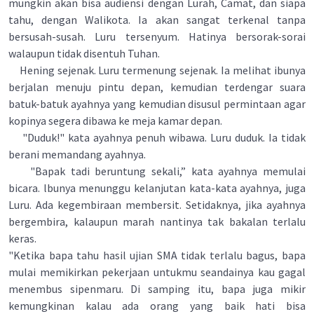
mungkin akan bisa audiensi dengan Lurah, Camat, dan siapa
tahu, dengan Walikota. Ia akan sangat terkenal tanpa
bersusah-susah. Luru tersenyum. Hatinya bersorak-sorai
walaupun tidak disentuh Tuhan.
Hening sejenak. Luru termenung sejenak. Ia melihat ibunya
berjalan menuju pintu depan, kemudian terdengar suara
batuk-batuk ayahnya yang kemudian disusul permintaan agar
kopinya segera dibawa ke meja kamar depan.
"Duduk!" kata ayahnya penuh wibawa. Luru duduk. Ia tidak
berani memandang ayahnya.
"Bapak tadi beruntung sekali,” kata ayahnya memulai
bicara. lbunya menunggu kelanjutan kata-kata ayahnya, juga
Luru. Ada kegembiraan membersit. Setidaknya, jika ayahnya
bergembira, kalaupun marah nantinya tak bakalan terlalu
keras.
"Ketika bapa tahu hasil ujian SMA tidak terlalu bagus, bapa
mulai memikirkan pekerjaan untukmu seandainya kau gagal
menembus sipenmaru. Di samping itu, bapa juga mikir
kemungkinan kalau ada orang yang baik hati bisa