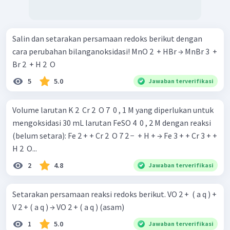
Salin dan setarakan persamaan redoks berikut dengan
cara perubahan bilanganoksidasi! MnO 2 ​ + HBr → MnBr 3 ​ +
Br 2 ​ + H 2 ​ O
5
5.0
Jawaban terverifikasi
Volume larutan K 2 ​ Cr 2 ​ O 7 ​ 0 , 1 M yang diperlukan untuk
mengoksidasi 30 mL larutan FeSO 4 ​ 0 , 2 M dengan reaksi
(belum setara): Fe 2 + + Cr 2 ​ O 7 2 − ​ + H + → Fe 3 + + Cr 3 + +
H 2 ​ O...
2
4.8
Jawaban terverifikasi
Setarakan persamaan reaksi redoks berikut. VO 2 + ​ ( a q ) +
V 2 + ( a q ) → VO 2 + ( a q ) (asam)
1
5.0
Jawaban terverifikasi