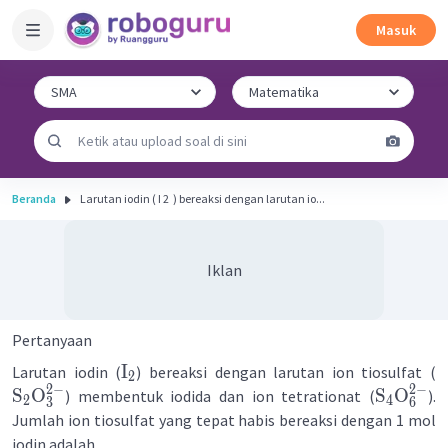
Masuk
Beranda
Larutan iodin ( I 2 ​ ) bereaksi dengan larutan io...
Iklan
Pertanyaan
I
Larutan iodin (
) bereaksi dengan larutan ion tiosulfat (
2
2
−
2
−
S
O
S
O
) membentuk iodida dan ion tetrationat (
).
2
4
3
6
Jumlah ion tiosulfat yang tepat habis bereaksi dengan 1 mol
iodin adalah ...