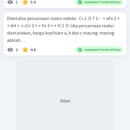
1
5.0
Jawaban terverifikasi
Diketahui persamaan reaksi redoks : Cr 2 ​ O 7 2 − ​ + aFe 2 +
+ bH + → cCr 3 + + Fe 3 + + H 2 ​ O Jika persamaan reaksi
disetarakan, harga koefisien a, b dan c masing-masing
adalah…
2
4.6
Jawaban terverifikasi
Iklan