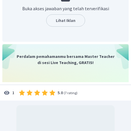
menyetarakan jumlah muatan :
Buka akses jawaban yang telah terverifikasi
Lihat Iklan
menyatukan reaksi :
Perdalam pemahamanmu bersama Master Teacher
jumlah ion
terdapat sebanyak 2.
di sesi Live Teaching, GRATIS!
Jadi, jawaban benar adalah C.
5.0
1
(
7 rating
)