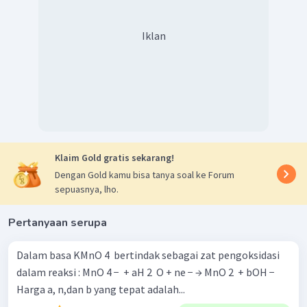
Iklan
Klaim Gold gratis sekarang!
Dengan Gold kamu bisa tanya soal ke Forum
sepuasnya, lho.
Pertanyaan serupa
Dalam basa KMnO 4 ​ bertindak sebagai zat pengoksidasi
dalam reaksi : MnO 4 − ​ + aH 2 ​ O + ne − → MnO 2 ​ + bOH −
Harga a, n,dan b yang tepat adalah...