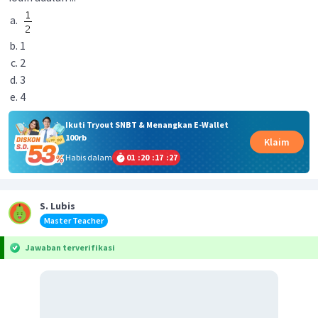
1
2
3
4
Ikuti Tryout SNBT & Menangkan E-Wallet
100rb
Klaim
Habis dalam
01
:
20
:
17
:
27
S. Lubis
Master Teacher
Jawaban terverifikasi