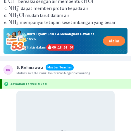
Cl
HCl
bereaksi dengan air membentuk
+
NH
dapat memberi proton kepada air
4
NH
Cl
mudah larut dalam air
4
NH
mempunyai tetapan kesetimbangan yang besar
3
Ikuti Tryout SNBT & Menangkan E-Wallet
100rb
Klaim
Habis dalam
00
:
18
:
51
:
07
B. Rohmawati
Master Teacher
Mahasiswa/Alumni Universitas Negeri Semarang
Jawaban terverifikasi