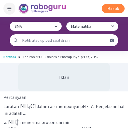
Masuk
Beranda
Larutan NH 4 ​ Cl dalam air mempunyai pH &lt; 7. P...
Iklan
Pertanyaan
NH
Cl
Larutan
dalam air mempunyai pH < 7. Penjelasan hal
4
ini adalah ...
+
NH
menerima proton dari air
4
−