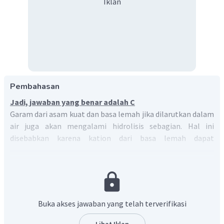
Iklan
Pembahasan
Jadi, jawaban yang benar adalah C
Garam dari asam kuat dan basa lemah jika dilarutkan dalam
air juga akan mengalami hidrolisis sebagian. Hal ini
disebabkan karena kation dari basa lemah dapat
terhidrolisis, sedangkan anion dari asam kuat tidak
mengalami hidtrolisis.
NH
Cl
Reaksi hidrolisis
4
−
+
NH
Cl
→
NH
+
Cl
4
4
Buka akses jawaban yang telah terverifikasi
+
+
NH
+
H
O
⇌
NH
OH
+
H
2
4
4
+
+
NH
+
H
O
⇌
NH
+
H
O
+
H
2
4
2
Lihat Iklan
4