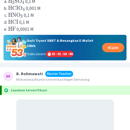
H
SO
0,1 M
2
4
HCIO
0,001 M
4
HNO
0,1 M
3
HCI
0,1 M
HF
0,0001 M
Ikuti Tryout SNBT & Menangkan E-Wallet
100rb
Klaim
Habis dalam
02
:
01
:
58
:
49
B. Rohmawati
Master Teacher
Mahasiswa/Alumni Universitas Negeri Semarang
Jawaban terverifikasi