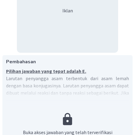
Iklan
Pembahasan
Pilihan jawaban yang tepat adalah E.
Larutan penyangga asam terbentuk dari asam lemah
dengan basa konjugasinya. Larutan penyangga asam dapat
dibuat melalui reaksi dan tanpa reaksi sebagai berikut. Jika
melalui reaksi, larutan penyangga asam diperoleh dari
reaksi
asam lemah
dengan basa kuat dimana basa kuat
habis bereaksi dengan terdapat sisa asam lemah. NaOH
adalah basa kuat, untuk membentuk penyangga asam,
NaOH harus direaksikan dengan asam lemah. Senyawa yang
Buka akses jawaban yang telah terverifikasi