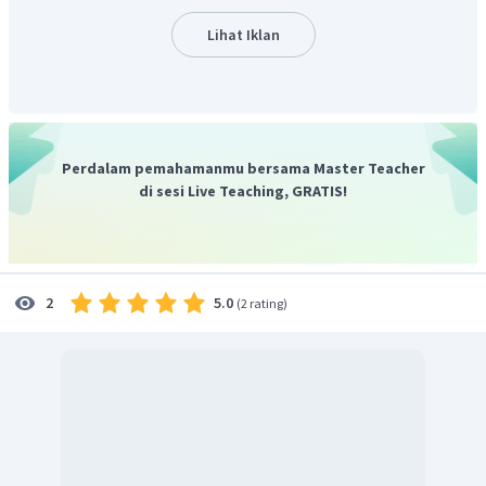
tergolong asam lemah pada pilihan jawaban adalah HF.
HF
Jadi, larutan tersebut adalah
0,0001 M.
Lihat Iklan
Perdalam pemahamanmu bersama Master Teacher
di sesi Live Teaching, GRATIS!
5.0
2
(
2 rating
)