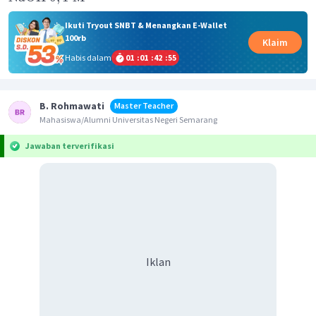
Ikuti Tryout SNBT & Menangkan E-Wallet
100rb
Klaim
Habis dalam
01
:
01
:
42
:
55
B. Rohmawati
Master Teacher
Mahasiswa/Alumni Universitas Negeri Semarang
Jawaban terverifikasi
Iklan