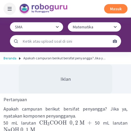
Masuk
Beranda
Apakah campuran berikut bersifat penyangga? Jika y...
Iklan
Pertanyaan
Apakah campuran berikut bersifat penyangga? Jika ya,
nyatakan komponen penyangganya.
CH
COOH
0
,
2
M
+
50 mL larutan
50 mL larutan
3
NaOH
0
,
1
M