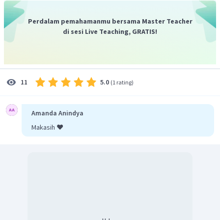
Perdalam pemahamanmu bersama Master Teacher
di sesi Live Teaching, GRATIS!
Setelah reaksi tersebut berlangsung, terdapat sisa asam
−
CH
COOH
CH
COO
lemah
dan basa konjugasi
yang
3
3
CH
COONa
berasal dari
. Hal ini menandakan bahwa
3
5.0
campuran tersebut adalah larutan penyangga. Campuran
11
(
1 rating
)
tersebut termasuk larutan penyangga asam.
Amanda Anindya
Makasih ❤️