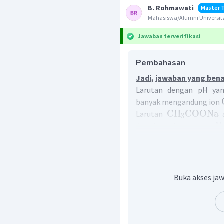
B. Rohmawati
Master 
Mahasiswa/Alumni Universit
Jawaban terverifikasi
Pembahasan
Jadi, jawaban yang bena
Larutan dengan pH yang
banyak mengandung ion
CH
COONa
Larutan
a
3
N
dari basa kuat yaitu
Sehingga garam tersebu
Anion dari garam terse
hidrolisis.
Reaksi ionisasi :
Buka akses jaw
CH
COONa
→
CH
3
3
Reaksi hidrolisis :