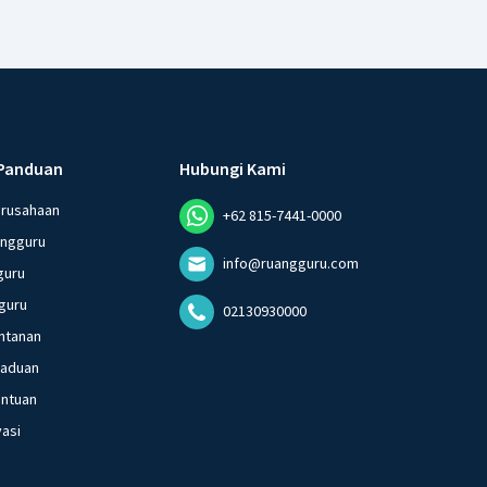
Panduan
Hubungi Kami
erusahaan
+62 815-7441-0000
angguru
info@ruangguru.com
guru
guru
02130930000
ntanan
gaduan
entuan
vasi