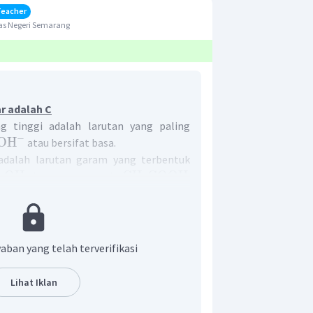
Teacher
as Negeri Semarang
r adalah C
 tinggi adalah larutan yang paling
−
OH
atau bersifat basa.
dalah larutan garam yang terbentuk
aOH
CH
COOH
dan asam lemah
.
3
t akan mengalami hidrolisis parsial.
but nantinya akan mengalami reaksi
aban yang telah terverifikasi
−
+
COO
+
Na
Lihat Iklan