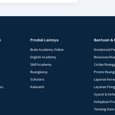
u
Produk Lainnya
Bantuan & 
Brain Academy Online
Kredensial P
English Academy
Beasiswa Ru
Skill Academy
Cicilan Ruang
Ruangkerja
Promo Ruang
Schoters
Laporan Kere
ess
Kalananti
Layanan Pen
Syarat & Ket
Kebijakan Pri
Tentang Kami