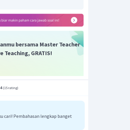
−
⇌
CH
COOH
+
OH
3
akan bahwa garam tersebut bersifat
tas 7.
anmu bersama Master Teacher
ive Teaching, GRATIS!
.4
(
15 rating
)
aku cari! Pembahasan lengkap banget