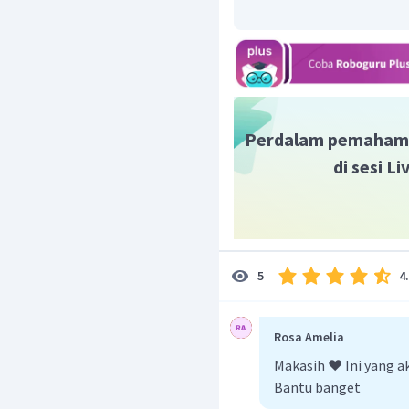
−
CH
COO
+
H
O
3
2
−
OH
Adanya ion
menand
basa, dimana pH basa di a
Perdalam pemaham
di sesi L
4
5
Rosa Amelia
Makasih ❤️ Ini yang 
Bantu banget