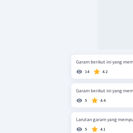
Garam berikut ini yang memili
14
4.2
Garam berikut ini yang memb
5
4.4
Larutan garam yang mempuny
5
4.1