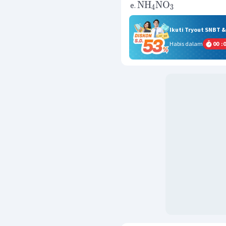
NH
NO
4
3
Ikuti Tryout SNBT 
Habis dalam
00
:
0