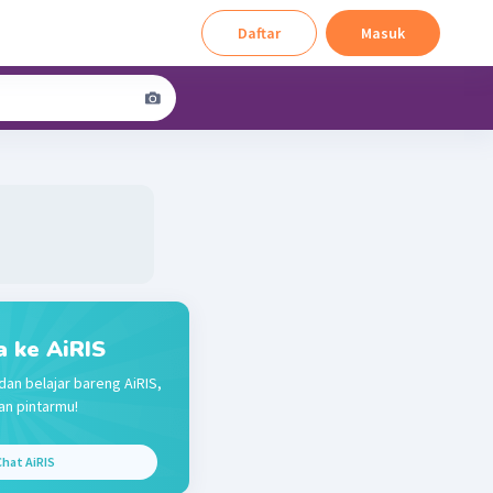
Daftar
Masuk
a ke AiRIS
dan belajar bareng AiRIS,
n pintarmu!
hat AiRIS