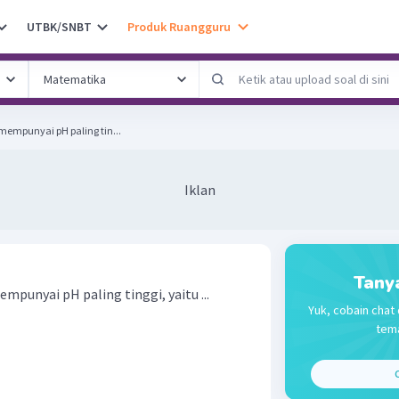
UTBK/SNBT
Produk Ruangguru
 mempunyai pH paling tin...
Iklan
Tany
empunyai pH paling tinggi, yaitu ...
Yuk, cobain chat 
tema
C