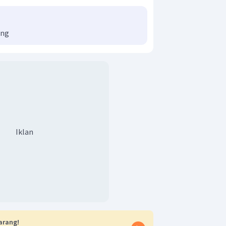
ong
Iklan
arang!