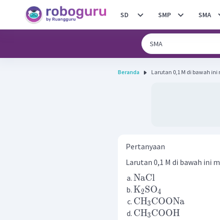
SD
SMP
SMA
Beranda
Larutan 0,1 M di bawah ini
Pertanyaan
Larutan 0,1 M di bawah ini m
NaCl
K
SO
2
4
CH
COONa
3
CH
COOH
3