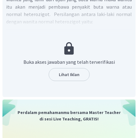
itu akan menjadi pembawa penyakit buta warna atau
normal heterozigot. Persilangan antara laki-laki normal
dengan wanita normal heterozigot yaitu:
Dari hasil tersebut anak wanita normal heterozigot
B
b
terdapat satu orang dengan genotip X
X
. jadi
x 100% =
Buka akses jawaban yang telah terverifikasi
25%
Lihat Iklan
Oleh karena itu, pilihan jawaban yang benar adalah C.
Perdalam pemahamanmu bersama Master Teacher
di sesi Live Teaching, GRATIS!