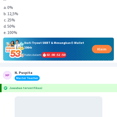
0%
12,5%
25%
50%
100%
Ikuti Tryout SNBT & Menangkan E-Wallet
100rb
Klaim
Habis dalam
02
:
00
:
52
:
50
N. Puspita
Master Teacher
Jawaban terverifikasi