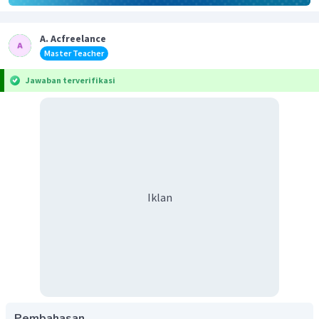
A. Acfreelance
Master Teacher
Jawaban terverifikasi
Iklan
Pembahasan