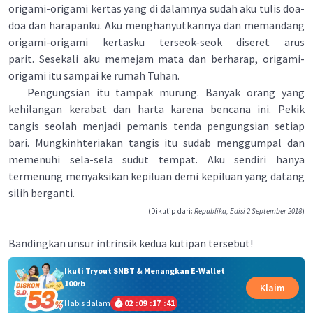
origami-origami kertas yang di dalamnya sudah aku tulis doa-
doa dan harapanku. Aku menghanyutkannya dan memandang
origami-origami kertasku terseok-seok diseret arus
parit. Sesekali aku memejam mata dan berharap, origami-
origami itu sampai ke rumah Tuhan.
Pengungsian itu tampak murung. Banyak orang yang
kehilangan kerabat dan harta karena bencana ini. Pekik
tangis seolah menjadi pemanis tenda pengungsian setiap
bari. Mungkinhteriakan tangis itu sudab menggumpal dan
memenuhi sela-sela sudut tempat. Aku sendiri hanya
termenung menyaksikan kepiluan demi kepiluan yang datang
silih berganti.
(Dikutip dari:
Republika, Edisi 2 September 2018
)
Bandingkan unsur intrinsik kedua kutipan tersebut!
Ikuti Tryout SNBT & Menangkan E-Wallet
100rb
Klaim
Habis dalam
02
:
09
:
17
:
40