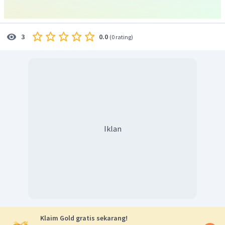
Gaya bahasa
: terdapat majas yang bervariasi.
Amanat
: kita tidak boleh menyerah.
0.0
3
(
0 rating
)
Iklan
Klaim Gold gratis sekarang!