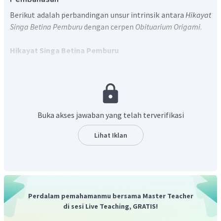
Berikut adalah perbandingan unsur intrinsik antara
Hikayat
Singa Betina Pemburu
dengan cerpen
Obituarium Origami
.
Hikayat Singa Betina Pemburu
Tema
: anak singa yang dibunuh pemburu.
Latar
: di sebuah hutan.
Tokoh dan penokohan
: kancil dan singa
Alur
: maju
Sudut pandang
: orang ketiga serbatahu
Buka akses jawaban yang telah terverifikasi
Gaya bahasa
: bersifat statis
Amanat
: kebaikan akan dibalas dengan kebaikan dan
Lihat Iklan
kejahatan akan dibalas dengan kejahatan.
Obituarium Origami
Tema
: harapan di tengah penderitaan
Latar
: di tenda pengungsian
Tokoh dan penokohan
: tokoh 'aku', Ayah, dan Ibu.
Perdalam pemahamanmu bersama Master Teacher
Alur
: campuran
di sesi Live Teaching, GRATIS!
Sudut pandang
: orang pertama