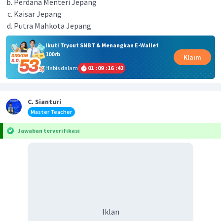
Perdana Menteri Jepang
Kaisar Jepang
Putra Mahkota Jepang
Ikuti Tryout SNBT & Menangkan E-Wallet
100rb
Klaim
Habis dalam
01
:
09
:
16
:
42
C. Sianturi
Master Teacher
Jawaban terverifikasi
Iklan