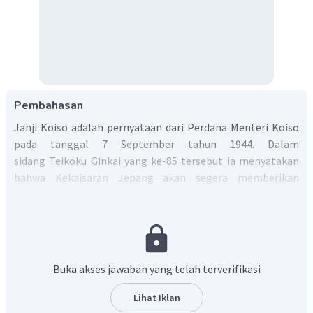
Pembahasan
Janji Koiso adalah pernyataan dari Perdana Menteri Koiso
pada tanggal 7 September tahun 1944. Dalam
sidang Teikoku Ginkai yang ke-85 tersebut ia menyatakan
bahwa Kekaisaran Jepang akan segera memberikan
Indonesia kemerdekaan di kemudian hari sebagai langkah
antisipasi Jepang karena semakin terdesak di Perang Asia
Timur Raya.
Berdasarkan penjelasan tersebut, jawaban yang tepat
adalah B.
Buka akses jawaban yang telah terverifikasi
Lihat Iklan