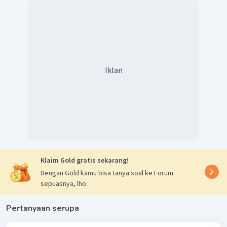
Iklan
Klaim Gold gratis sekarang!
Dengan Gold kamu bisa tanya soal ke Forum
sepuasnya, lho.
Pertanyaan serupa